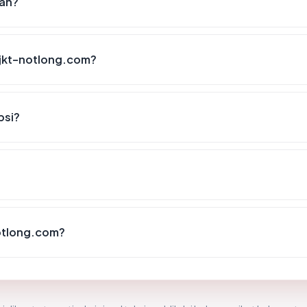
an?
jkt-notlong.com?
psi?
otlong.com?