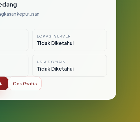
edang
ngkasan keputusan
LOKASI SERVER
i
Tidak Diketahui
USIA DOMAIN
Tidak Diketahui
↓
Cek Gratis