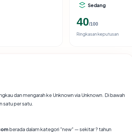
Sedang
40
/100
Ringkasan keputusan
angkau dan mengarah ke Unknown via Unknown. Di bawah
n satu per satu.
.com
berada dalam kategori "new" — sekitar ? tahun