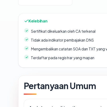
Kelebihan
Sertifikat dikeluarkan oleh CA terkenal
Tidak ada indikator pembajakan DNS
Mengembalikan catatan SOA dan TXT yang v
Terdaftar pada registrar yang mapan
Pertanyaan Umum