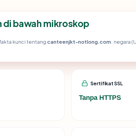
 di bawah mikroskop
akta kunci tentang
canteenjkt-notlong.com
: negara (
Sertifikat SSL
Tanpa HTTPS