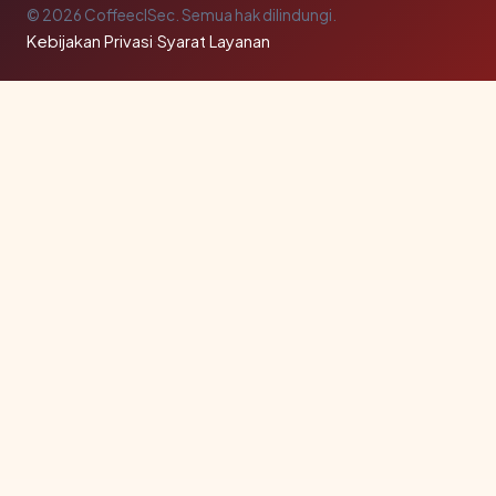
© 2026 CoffeeclSec. Semua hak dilindungi.
Kebijakan Privasi
·
Syarat Layanan