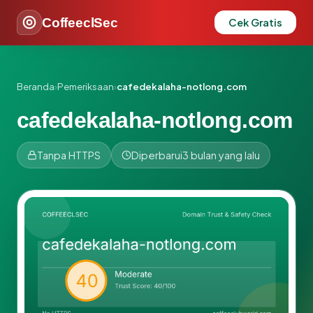
CoffeeclSec
Cek Gratis
Beranda
›
Pemeriksaan
›
cafedekalaha-notlong.com
cafedekalaha-notlong.com
Tanpa HTTPS
Diperbarui
3 bulan yang lalu