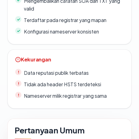
Mengembalikan catatan SOA dan TXT yang
valid
Terdaftar pada registrar yang mapan
Konfigurasi nameserver konsisten
Kekurangan
Data reputasi publik terbatas
Tidak ada header HSTS terdeteksi
Nameserver milik registrar yang sama
Pertanyaan Umum