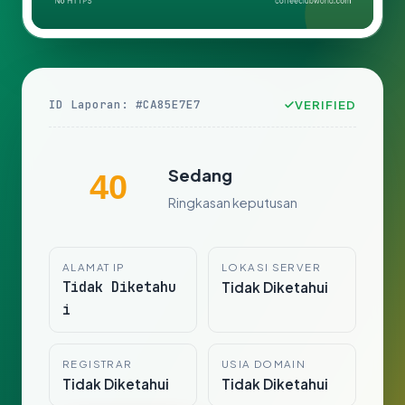
ID Laporan: #CA85E7E7
VERIFIED
Sedang
40
Ringkasan keputusan
ALAMAT IP
LOKASI SERVER
Tidak Diketahu
Tidak Diketahui
i
REGISTRAR
USIA DOMAIN
Tidak Diketahui
Tidak Diketahui