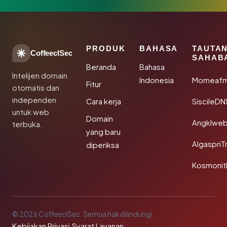
PRODUK
BAHASA
TAUTA
CoffeeclSec
SAHAB
Beranda
Bahasa
Intelijen domain
Indonesia
Momeafm
Fitur
otomatis dan
independen
Cara kerja
SiscileDN
untuk web
Domain
Angklwe
terbuka.
yang baru
AlgaspriT
diperiksa
Kosmonit
© 2026 CoffeeclSec. Semua hak dilindungi.
Kebijakan Privasi
·
Syarat Layanan