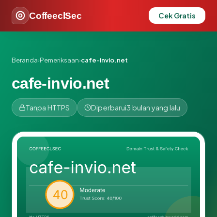
CoffeeclSec
Cek Gratis
Beranda
›
Pemeriksaan
›
cafe-invio.net
cafe-invio.net
Tanpa HTTPS
Diperbarui
3 bulan yang lalu