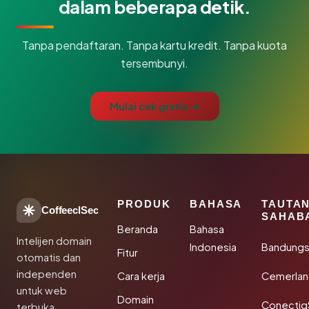
dalam beberapa detik.
Tanpa pendaftaran. Tanpa kartu kredit. Tanpa kuota
tersembunyi.
Mulai cek gratis →
PRODUK
BAHASA
TAUTA
CoffeeclSec
SAHAB
Beranda
Bahasa
Intelijen domain
Indonesia
Bandung
Fitur
otomatis dan
independen
Cara kerja
Cemerlan
untuk web
Domain
Conectiq
terbuka.