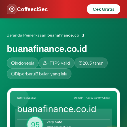
CoffeeclSec
Cek Gratis
Beranda
›
Pemeriksaan
›
buanafinance.co.id
buanafinance.co.id
Indonesia
HTTPS Valid
20.5 tahun
Diperbarui
3 bulan yang lalu