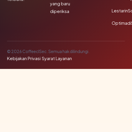
yang baru
LestarinS
diperiksa
Optimadi
© 2026 CoffeeclSec. Semua hak dilindungi.
Kebijakan Privasi
·
Syarat Layanan