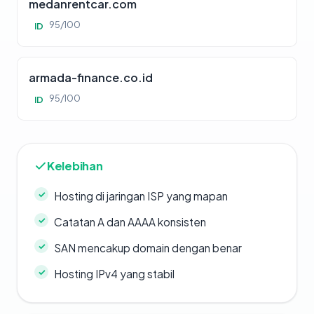
medanrentcar.com
95/100
ID
armada-finance.co.id
95/100
ID
Kelebihan
Hosting di jaringan ISP yang mapan
Catatan A dan AAAA konsisten
SAN mencakup domain dengan benar
Hosting IPv4 yang stabil