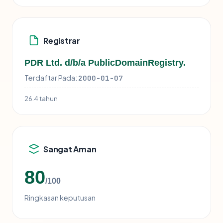
Registrar
PDR Ltd. d/b/a PublicDomainRegistry.
Terdaftar Pada:
2000-01-07
26.4 tahun
Sangat Aman
80
/100
Ringkasan keputusan