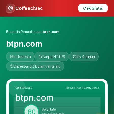
CoffeeclSec
Cek Gratis
Beranda
›
Pemeriksaan
›
btpn.com
btpn.com
Indonesia
Tanpa HTTPS
26.4 tahun
Diperbarui
3 bulan yang lalu