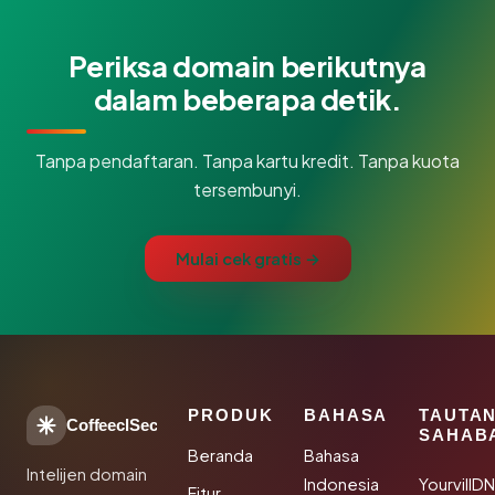
Periksa domain berikutnya
dalam beberapa detik.
Tanpa pendaftaran. Tanpa kartu kredit. Tanpa kuota
tersembunyi.
Mulai cek gratis →
PRODUK
BAHASA
TAUTA
CoffeeclSec
SAHAB
Beranda
Bahasa
Intelijen domain
Indonesia
YourvillD
Fitur