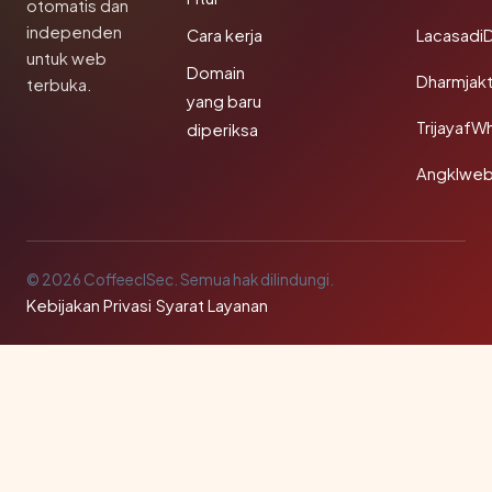
otomatis dan
independen
Cara kerja
Lacasadi
untuk web
Domain
Dharmjak
terbuka.
yang baru
TrijayafW
diperiksa
Angklwe
© 2026 CoffeeclSec. Semua hak dilindungi.
Kebijakan Privasi
·
Syarat Layanan