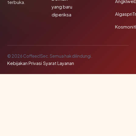
Angklwe
terbuka.
yang baru
AlgaspriT
diperiksa
Kosmonit
© 2026 CoffeeclSec. Semua hak dilindungi.
Kebijakan Privasi
·
Syarat Layanan