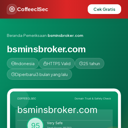
CoffeeclSec
Cek Gratis
Beranda
›
Pemeriksaan
›
bsminsbroker.com
bsminsbroker.com
Indonesia
HTTPS Valid
25 tahun
Diperbarui
3 bulan yang lalu