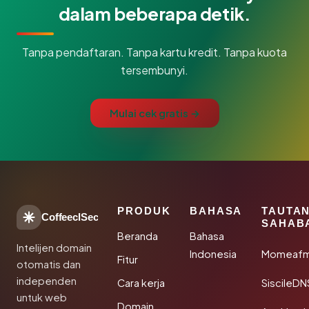
dalam beberapa detik.
Tanpa pendaftaran. Tanpa kartu kredit. Tanpa kuota
tersembunyi.
Mulai cek gratis →
PRODUK
BAHASA
TAUTA
CoffeeclSec
SAHAB
Beranda
Bahasa
Intelijen domain
Indonesia
Momeafm
Fitur
otomatis dan
independen
Cara kerja
SiscileDN
untuk web
Domain