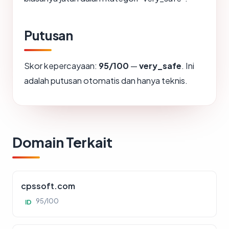
Putusan
Skor kepercayaan:
95/100
—
very_safe
. Ini
adalah putusan otomatis dan hanya teknis.
Domain Terkait
cpssoft.com
95/100
ID