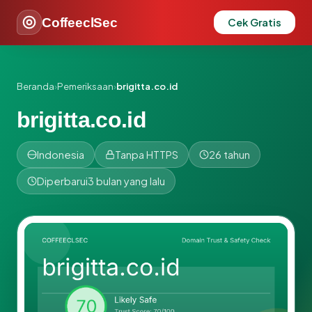
CoffeeclSec
Cek Gratis
Beranda
›
Pemeriksaan
›
brigitta.co.id
brigitta.co.id
Indonesia
Tanpa HTTPS
26 tahun
Diperbarui
3 bulan yang lalu