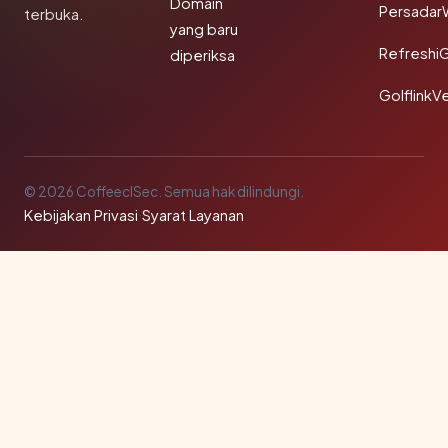
Domain
Persadar
terbuka.
yang baru
Refreshi
diperiksa
GolflinkVe
© 2026 CoffeeclSec. Semua hak dilindungi.
Kebijakan Privasi
·
Syarat Layanan