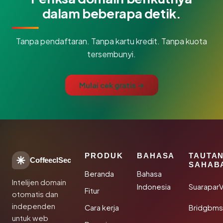
dalam beberapa detik.
Tanpa pendaftaran. Tanpa kartu kredit. Tanpa kuota
tersembunyi.
Mulai cek gratis →
PRODUK
BAHASA
TAUTA
CoffeeclSec
SAHAB
Beranda
Bahasa
Intelijen domain
Indonesia
SuaraparV
Fitur
otomatis dan
independen
Cara kerja
Bridgbms
untuk web