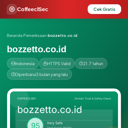
CoffeeclSec
Cek Gratis
Beranda
›
Pemeriksaan
›
bozzetto.co.id
bozzetto.co.id
Indonesia
HTTPS Valid
21.7 tahun
Diperbarui
3 bulan yang lalu