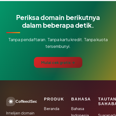
Periksa domain berikutnya
dalam beberapa detik.
Tanpa pendaftaran. Tanpa kartu kredit. Tanpa kuota
tersembunyi.
Mulai cek gratis →
PRODUK
BAHASA
TAUTA
CoffeeclSec
SAHAB
Beranda
Bahasa
Intelijen domain
Indonesia
SuaraparV