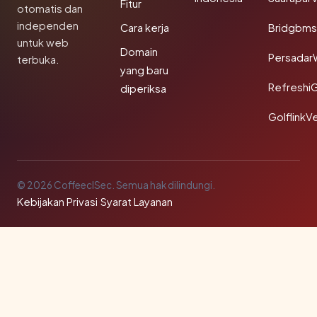
Fitur
otomatis dan
independen
Cara kerja
Bridgbms
untuk web
Domain
Persadar
terbuka.
yang baru
Refreshi
diperiksa
GolflinkVe
© 2026 CoffeeclSec. Semua hak dilindungi.
Kebijakan Privasi
·
Syarat Layanan