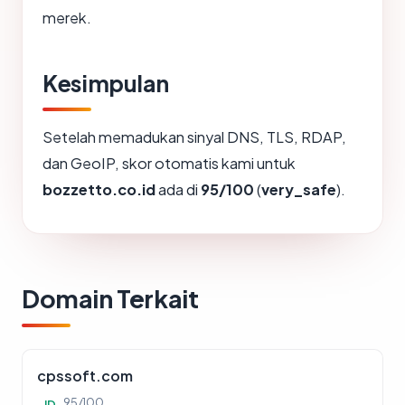
merek.
Kesimpulan
Setelah memadukan sinyal DNS, TLS, RDAP,
dan GeoIP, skor otomatis kami untuk
bozzetto.co.id
ada di
95/100
(
very_safe
).
Domain Terkait
cpssoft.com
95/100
ID