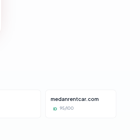
d
medanrentcar.com
95/100
ID