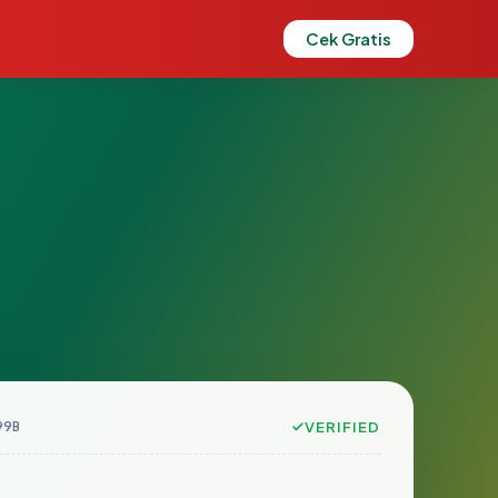
Cek Gratis
99B
VERIFIED