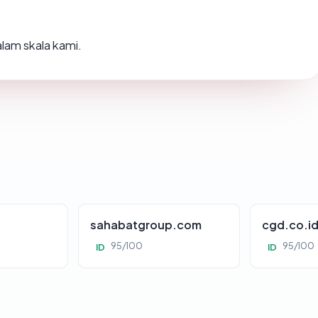
lam skala kami.
sahabatgroup.com
cgd.co.i
95/100
95/100
ID
ID