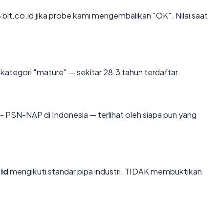
lt.co.id jika probe kami mengembalikan "OK". Nilai saat
kategori "mature" — sekitar 28.3 tahun terdaftar.
net - PSN-NAP di Indonesia — terlihat oleh siapa pun yang
.id
mengikuti standar pipa industri. TIDAK membuktikan