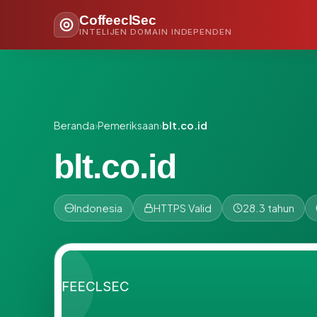
CoffeeclSec
INTELIJEN DOMAIN INDEPENDEN
Beranda
›
Pemeriksaan
›
blt.co.id
blt.co.id
Indonesia
HTTPS Valid
28.3 tahun