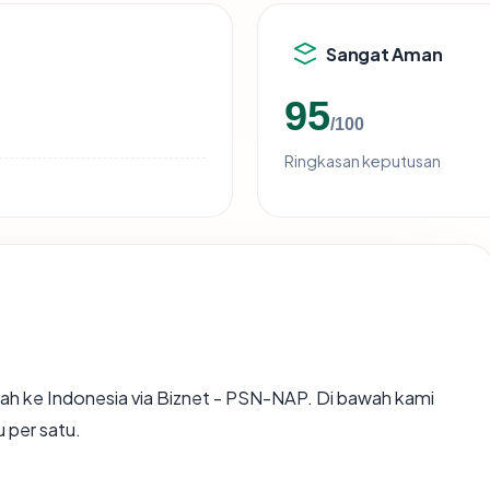
Sangat Aman
95
/100
Ringkasan keputusan
h ke Indonesia via Biznet - PSN-NAP. Di bawah kami
u per satu.