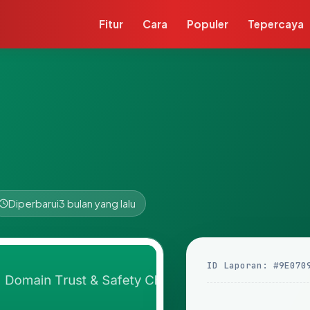
Fitur
Cara
Populer
Tepercaya
Diperbarui
3 bulan yang lalu
ID Laporan: #9E070