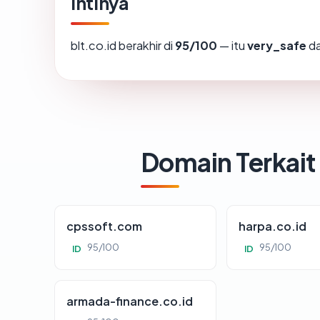
Intinya
blt.co.id berakhir di
95/100
— itu
very_safe
da
Domain Terkait
cpssoft.com
harpa.co.id
95/100
95/100
ID
ID
armada-finance.co.id