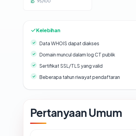
95/100
ID
Kelebihan
Data WHOIS dapat diakses
Domain muncul dalam log CT publik
Sertifikat SSL/TLS yang valid
Beberapa tahun riwayat pendaftaran
Pertanyaan Umum