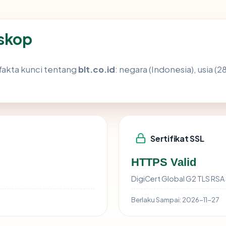
oskop
akta kunci tentang
blt.co.id
: negara (Indonesia), usia (2
Sertifikat SSL
HTTPS Valid
DigiCert Global G2 TLS RS
Berlaku Sampai:
2026-11-27