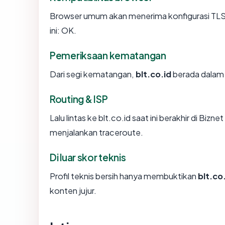
Browser umum akan menerima konfigurasi TLS b
ini: OK.
Pemeriksaan kematangan
Dari segi kematangan,
blt.co.id
berada dalam 
Routing & ISP
Lalu lintas ke blt.co.id saat ini berakhir di Biz
menjalankan traceroute.
Di luar skor teknis
Profil teknis bersih hanya membuktikan
blt.co
konten jujur.