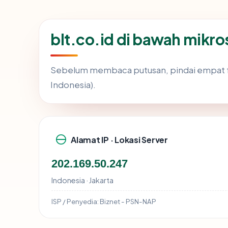
blt.co.id di bawah mikr
Sebelum membaca putusan, pindai empat f
Indonesia).
Alamat IP · Lokasi Server
202.169.50.247
Indonesia · Jakarta
ISP / Penyedia:
Biznet - PSN-NAP