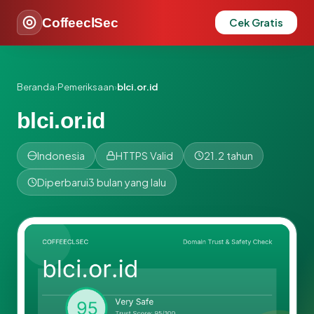
CoffeeclSec
Cek Gratis
Beranda
›
Pemeriksaan
›
blci.or.id
blci.or.id
Indonesia
HTTPS Valid
21.2 tahun
Diperbarui
3 bulan yang lalu