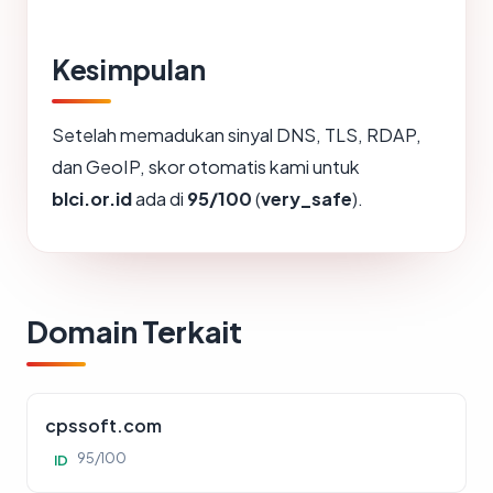
Kesimpulan
Setelah memadukan sinyal DNS, TLS, RDAP,
dan GeoIP, skor otomatis kami untuk
blci.or.id
ada di
95/100
(
very_safe
).
Domain Terkait
cpssoft.com
95/100
ID