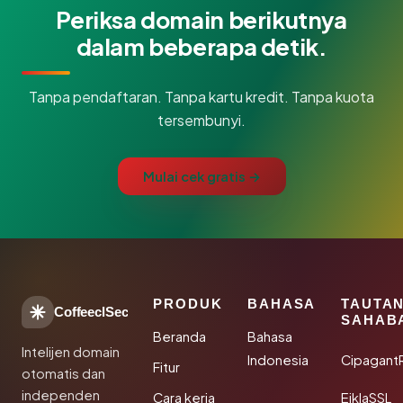
Periksa domain berikutnya
dalam beberapa detik.
Tanpa pendaftaran. Tanpa kartu kredit. Tanpa kuota
tersembunyi.
Mulai cek gratis →
PRODUK
BAHASA
TAUTA
CoffeeclSec
SAHAB
Beranda
Bahasa
Intelijen domain
Indonesia
Cipagant
Fitur
otomatis dan
independen
Cara kerja
EiklaSSL