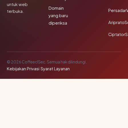
untuk web
Domain
Persadar
terbuka.
yang baru
Ariprato
diperiksa
Ciptator
© 2026 CoffeeclSec. Semua hak dilindungi.
Kebijakan Privasi
·
Syarat Layanan