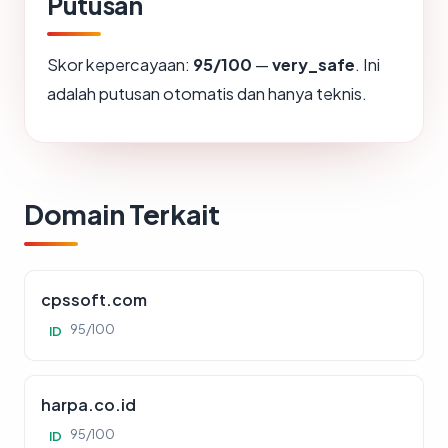
Putusan
Skor kepercayaan:
95/100
—
very_safe
. Ini
adalah putusan otomatis dan hanya teknis.
Domain Terkait
cpssoft.com
95/100
ID
harpa.co.id
95/100
ID