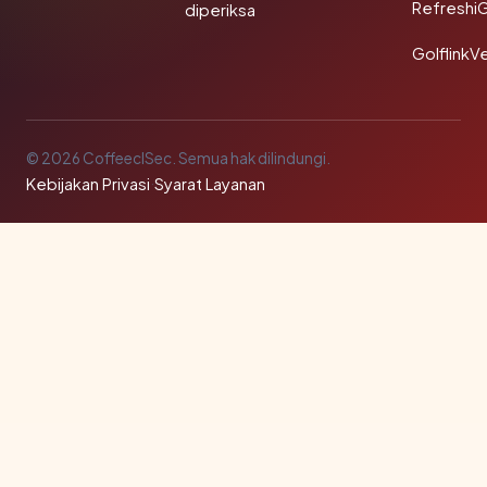
Refreshi
diperiksa
GolflinkVe
© 2026 CoffeeclSec. Semua hak dilindungi.
Kebijakan Privasi
·
Syarat Layanan