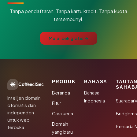
Tanpa pendaftaran. Tanpa kartu kredit. Tanpa kuota
tersembunyi.
Mulai cek gratis →
PRODUK
BAHASA
TAUTA
CoffeeclSec
SAHAB
Beranda
Bahasa
Intelijen domain
Indonesia
SuaraparV
Fitur
otomatis dan
independen
Cara kerja
Bridgbms
untuk web
Domain
Persadar
terbuka.
yang baru