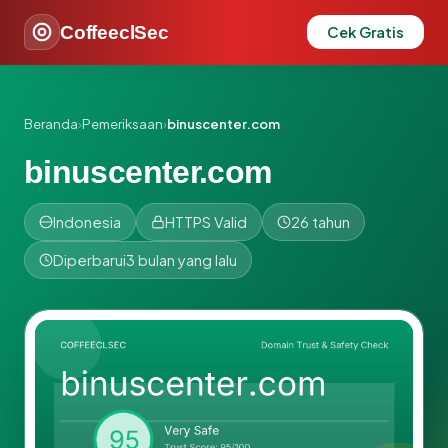
CoffeeclSec
Cek Gratis
Beranda
›
Pemeriksaan
›
binuscenter.com
binuscenter.com
Indonesia
HTTPS Valid
26 tahun
Diperbarui
3 bulan yang lalu