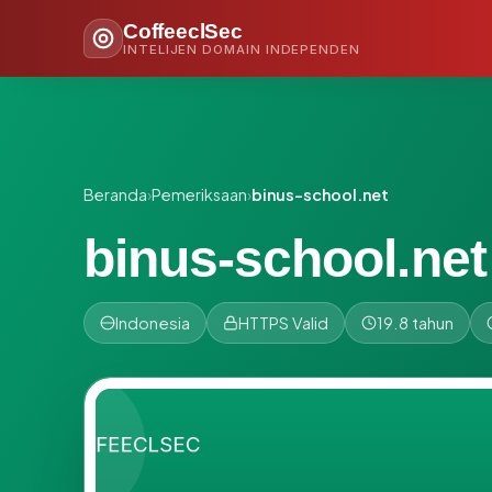
CoffeeclSec
INTELIJEN DOMAIN INDEPENDEN
Beranda
›
Pemeriksaan
›
binus-school.net
binus-school.net
Indonesia
HTTPS Valid
19.8 tahun