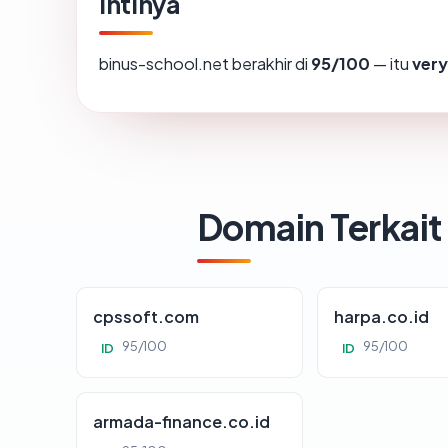
Intinya
binus-school.net berakhir di
95/100
— itu
ver
Domain Terkait
cpssoft.com
harpa.co.id
95/100
95/100
ID
ID
armada-finance.co.id