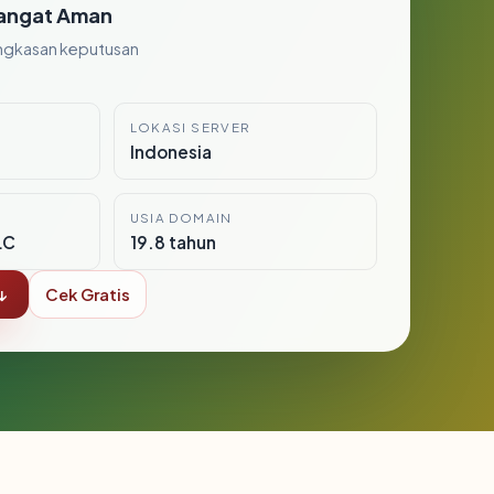
angat Aman
ngkasan keputusan
LOKASI SERVER
Indonesia
USIA DOMAIN
LC
19.8 tahun
↓
Cek Gratis