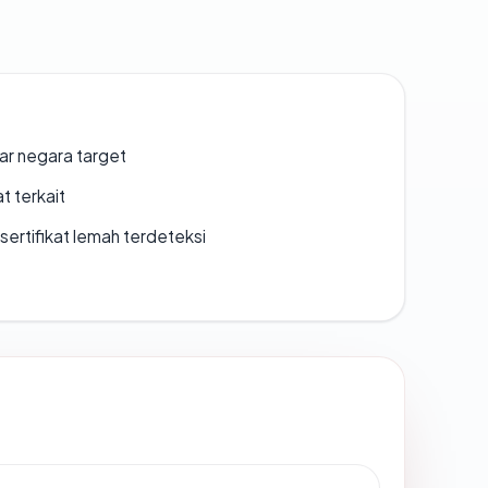
uar negara target
t terkait
ertifikat lemah terdeteksi