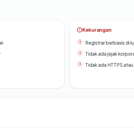
Kekurangan
an
Registrar berbasis di l
r
Tidak ada jejak korpora
Tidak ada HTTPS atau s