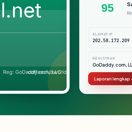
S
95
Ri
ALAMAT IP
202.58.172.209
REGISTRAR
GoDaddy.com, L
Laporan lengkap 