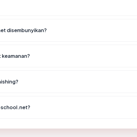
net disembunyikan?
st keamanan?
hishing?
s-school.net?