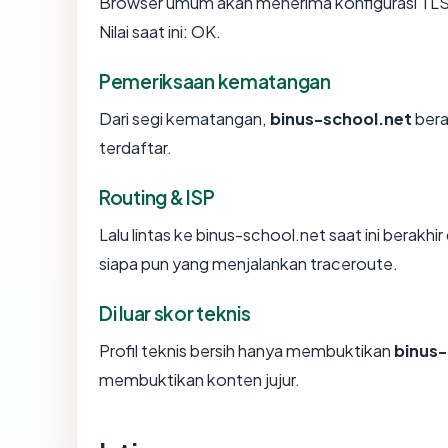
Browser umum akan menerima konfigurasi TLS 
Nilai saat ini: OK.
Pemeriksaan kematangan
Dari segi kematangan,
binus-school.net
bera
terdaftar.
Routing & ISP
Lalu lintas ke binus-school.net saat ini berakhir
siapa pun yang menjalankan traceroute.
Di luar skor teknis
Profil teknis bersih hanya membuktikan
binus-
membuktikan konten jujur.