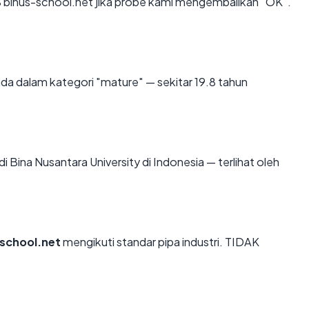
binus-school.net jika probe kami mengembalikan "OK".
da dalam kategori "mature" — sekitar 19.8 tahun
 di Bina Nusantara University di Indonesia — terlihat oleh
school.net
mengikuti standar pipa industri. TIDAK