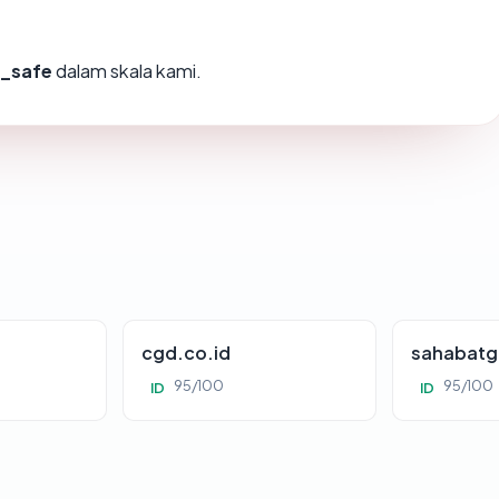
y_safe
dalam skala kami.
cgd.co.id
sahabatg
95/100
95/100
ID
ID