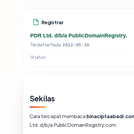
Registrar
PDR Ltd. d/b/a PublicDomainRegistry.
Terdaftar Pada:
2012-05-30
14 tahun
Sekilas
Cara tercepat membaca
binaciptaabadi.co
Ltd. d/b/a PublicDomainRegistry.com.