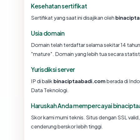
Kesehatan sertifikat
Sertifikat yang saat ini disajikan oleh
binacipt
Usia domain
Domain telah terdaftar selama sekitar 14 ta
"mature". Domain yang lebih tua secara statisti
Yurisdiksi server
IP di balik
binaciptaabadi.com
berada di Indo
Data Teknologi.
Haruskah Anda mempercayai binacipt
Skor kami murni teknis. Situs dengan SSL valid
cenderung berskor lebih tinggi.