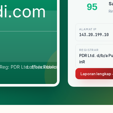
S
95
Ri
ALAMAT IP
143.20.199.10
REGISTRAR
PDR Ltd. d/b/a P
inR
Laporan lengkap 