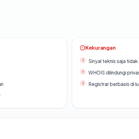
Kekurangan
Sinyal teknis saja tid
WHOIS dilindungi priva
an
Registrar berbasis di l
r