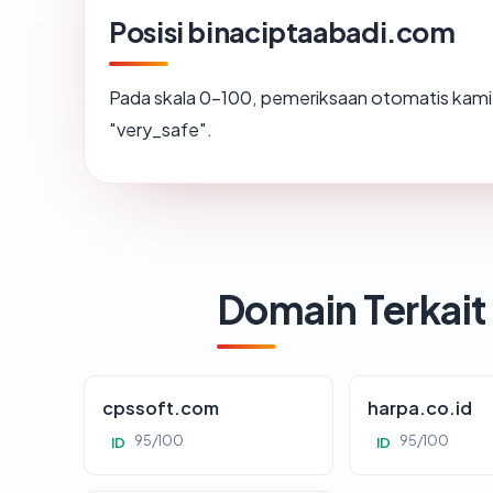
Posisi binaciptaabadi.com
Pada skala 0-100, pemeriksaan otomatis ka
"very_safe".
Domain Terkait
cpssoft.com
harpa.co.id
95/100
95/100
ID
ID