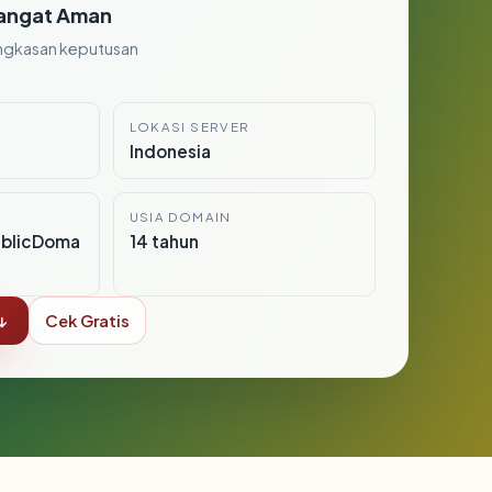
angat Aman
ngkasan keputusan
LOKASI SERVER
Indonesia
USIA DOMAIN
ublicDoma
14 tahun
↓
Cek Gratis