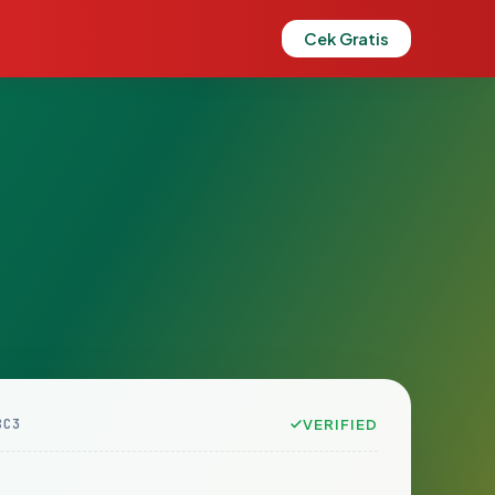
Cek Gratis
8C3
VERIFIED