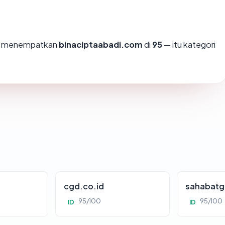
mi menempatkan
binaciptaabadi.com
di
95
— itu kategori
cgd.co.id
sahabatg
95/100
95/100
ID
ID