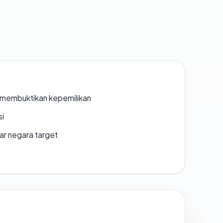
ak membuktikan kepemilikan
si
uar negara target