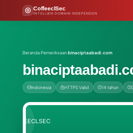
CoffeeclSec
INTELIJEN DOMAIN INDEPENDEN
Beranda
›
Pemeriksaan
›
binaciptaabadi.com
binaciptaabadi.
Indonesia
HTTPS Valid
14 tahun