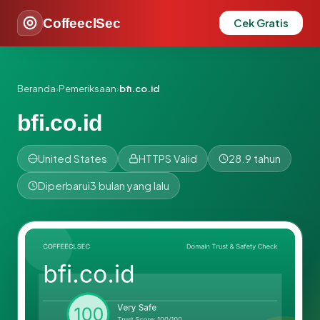
CoffeeclSec
Cek Gratis
Beranda
›
Pemeriksaan
›
bfi.co.id
bfi.co.id
United States
HTTPS Valid
28.9 tahun
Diperbarui
3 bulan yang lalu