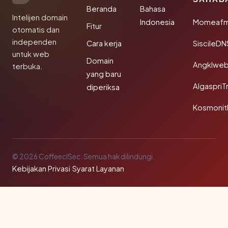
Beranda
Bahasa
Intelijen domain
Indonesia
Momeafm
Fitur
otomatis dan
independen
Cara kerja
SiscileDN
untuk web
Domain
Angklwe
terbuka.
yang baru
AlgaspriT
diperiksa
Kosmonit
© 2026 CoffeeclSec. Semua hak dilindungi.
Kebijakan Privasi
·
Syarat Layanan