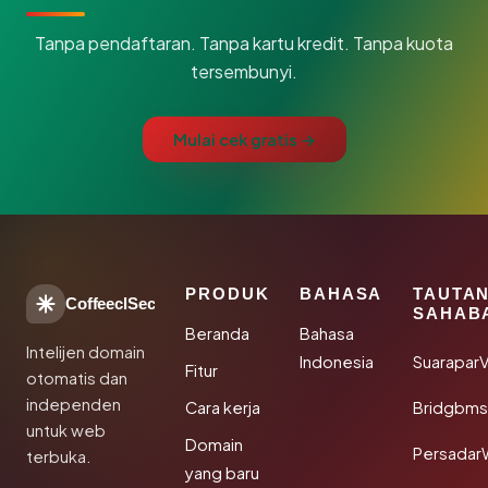
Tanpa pendaftaran. Tanpa kartu kredit. Tanpa kuota
tersembunyi.
Mulai cek gratis →
PRODUK
BAHASA
TAUTA
CoffeeclSec
SAHAB
Beranda
Bahasa
Intelijen domain
Indonesia
SuaraparV
Fitur
otomatis dan
independen
Cara kerja
Bridgbms
untuk web
Domain
Persadar
terbuka.
yang baru