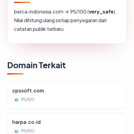
berca-indonesia.com → 95/100 (
very_safe
).
Nilai dihitung ulang setiap penyegaran dari
catatan publik terbaru.
Domain Terkait
cpssoft.com
95/100
ID
harpa.co.id
95/100
ID