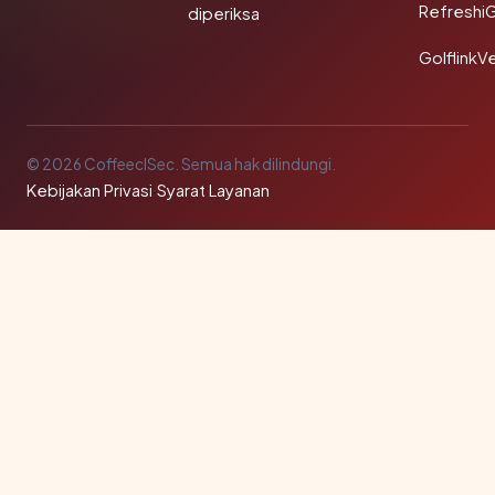
Refreshi
diperiksa
GolflinkVe
© 2026 CoffeeclSec. Semua hak dilindungi.
Kebijakan Privasi
·
Syarat Layanan