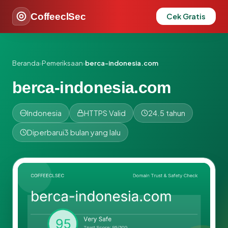
CoffeeclSec
Cek Gratis
Beranda
›
Pemeriksaan
›
berca-indonesia.com
berca-indonesia.com
Indonesia
HTTPS Valid
24.5 tahun
Diperbarui
3 bulan yang lalu