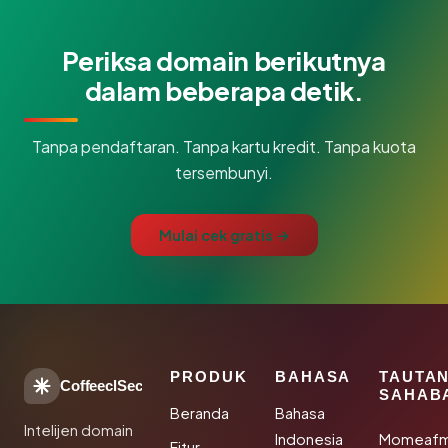
Periksa domain berikutnya
dalam beberapa detik.
Tanpa pendaftaran. Tanpa kartu kredit. Tanpa kuota
tersembunyi.
Mulai cek gratis →
PRODUK
BAHASA
TAUTA
CoffeeclSec
SAHAB
Beranda
Bahasa
Intelijen domain
Indonesia
Momeafm
Fitur