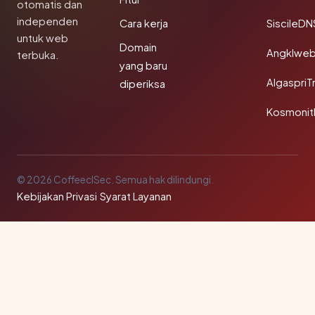
otomatis dan
independen
Cara kerja
SiscileDN
untuk web
Domain
Angklwe
terbuka.
yang baru
AlgaspriT
diperiksa
Kosmonit
© 2026 CoffeeclSec. Semua hak dilindungi.
Kebijakan Privasi
·
Syarat Layanan