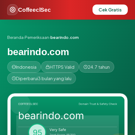
CoffeeclSec
Cek Gratis
Beranda
›
Pemeriksaan
›
bearindo.com
bearindo.com
Indonesia
HTTPS Valid
24.7 tahun
Diperbarui
3 bulan yang lalu