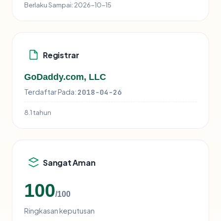
Berlaku Sampai:
2026-10-15
Registrar
GoDaddy.com, LLC
Terdaftar Pada:
2018-04-26
8.1 tahun
Sangat Aman
100
/100
Ringkasan keputusan