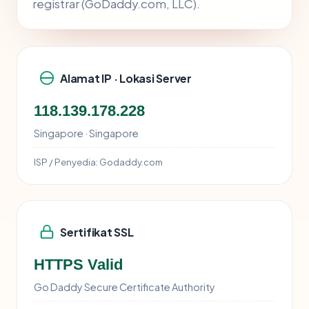
registrar (GoDaddy.com, LLC).
Alamat IP · Lokasi Server
118.139.178.228
Singapore · Singapore
ISP / Penyedia:
Godaddy.com
Sertifikat SSL
HTTPS Valid
Go Daddy Secure Certificate Authority