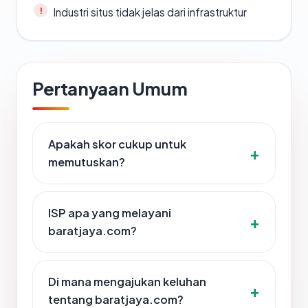
Industri situs tidak jelas dari infrastruktur
Pertanyaan Umum
Apakah skor cukup untuk
memutuskan?
ISP apa yang melayani
baratjaya.com?
Di mana mengajukan keluhan
tentang baratjaya.com?