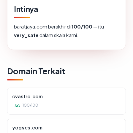
Intinya
baratjaya.com berakhir di
100/100
— itu
very_safe
dalam skala kami.
Domain Terkait
cvastro.com
100/100
SG
yogyes.com