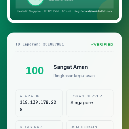
ID Laporan: #CE8E7BE1
VERIFIED
Sangat Aman
100
Ringkasan keputusan
ALAMAT IP
LOKASI SERVER
118.139.178.22
Singapore
8
REGISTRAR
USIA DOMAIN