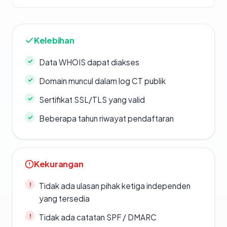
Kelebihan
Data WHOIS dapat diakses
Domain muncul dalam log CT publik
Sertifikat SSL/TLS yang valid
Beberapa tahun riwayat pendaftaran
Kekurangan
Tidak ada ulasan pihak ketiga independen
yang tersedia
Tidak ada catatan SPF / DMARC