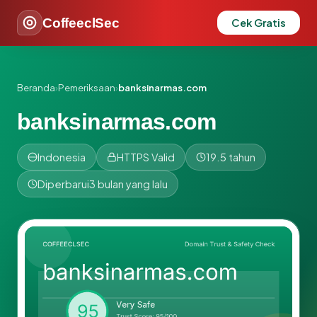
CoffeeclSec
Cek Gratis
Beranda
›
Pemeriksaan
›
banksinarmas.com
banksinarmas.com
Indonesia
HTTPS Valid
19.5 tahun
Diperbarui
3 bulan yang lalu