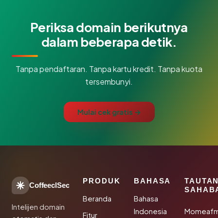
Periksa domain berikutnya
dalam beberapa detik.
Tanpa pendaftaran. Tanpa kartu kredit. Tanpa kuota
tersembunyi.
Mulai cek gratis →
PRODUK
BAHASA
TAUTA
CoffeeclSec
SAHAB
Beranda
Bahasa
Intelijen domain
Indonesia
Momeafm
Fitur