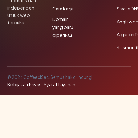
otomatis dan
independen
Cara kerja
SiscileDN
untuk web
Domain
Angklwe
terbuka.
yang baru
AlgaspriT
diperiksa
Kosmonit
© 2026 CoffeeclSec. Semua hak dilindungi.
Kebijakan Privasi
·
Syarat Layanan