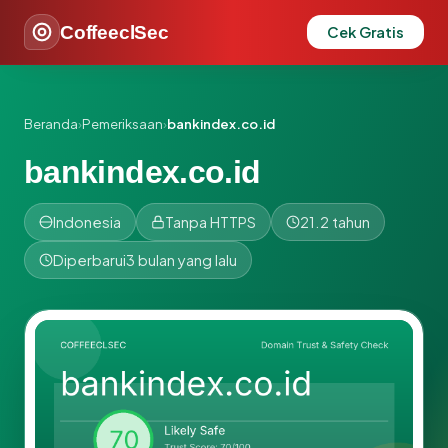
CoffeeclSec
Cek Gratis
Beranda
›
Pemeriksaan
›
bankindex.co.id
bankindex.co.id
Indonesia
Tanpa HTTPS
21.2 tahun
Diperbarui
3 bulan yang lalu