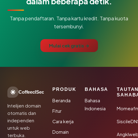
dalam beberapa detik.
Tanpa pendaftaran. Tanpa kartu kredit. Tanpa kuota
tersembunyi.
Mulai cek gratis →
PRODUK
BAHASA
TAUTA
CoffeeclSec
SAHAB
Beranda
Bahasa
Intelijen domain
Indonesia
Momeafm
Fitur
otomatis dan
independen
Cara kerja
SiscileDN
untuk web
Domain
Angklwe
terbuka.