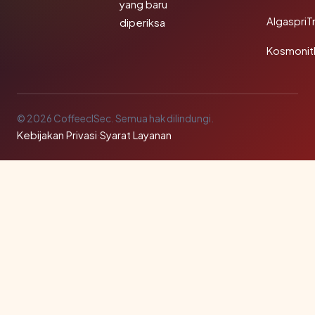
yang baru
AlgaspriT
diperiksa
Kosmonit
© 2026 CoffeeclSec. Semua hak dilindungi.
Kebijakan Privasi
·
Syarat Layanan