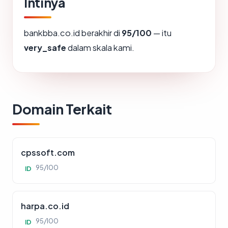
Intinya
bankbba.co.id berakhir di
95/100
— itu
very_safe
dalam skala kami.
Domain Terkait
cpssoft.com
95/100
ID
harpa.co.id
95/100
ID