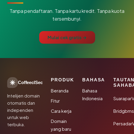
Tanpa pendaftaran. Tanpa kartu kredit. Tanpa kuota
tersembunyi.
Mulai cek gratis →
PRODUK
BAHASA
TAUTA
CoffeeclSec
SAHAB
Beranda
Bahasa
Intelijen domain
Indonesia
SuaraparV
Fitur
otomatis dan
independen
Cara kerja
Bridgbms
untuk web
Domain
Persadar
terbuka.
yang baru