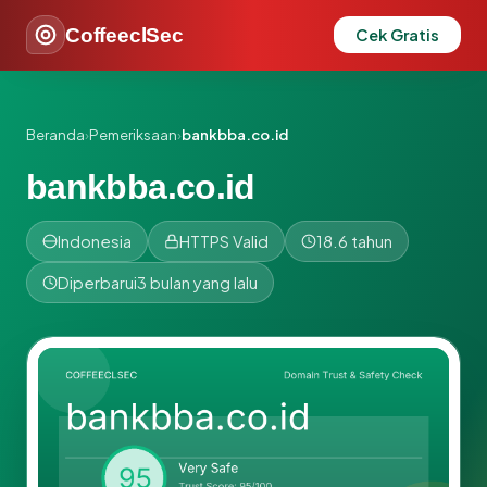
CoffeeclSec
Cek Gratis
Beranda
›
Pemeriksaan
›
bankbba.co.id
bankbba.co.id
Indonesia
HTTPS Valid
18.6 tahun
Diperbarui
3 bulan yang lalu