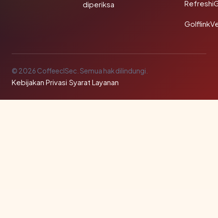
Refreshi
diperiksa
GolflinkVe
© 2026 CoffeeclSec. Semua hak dilindungi.
Kebijakan Privasi
·
Syarat Layanan