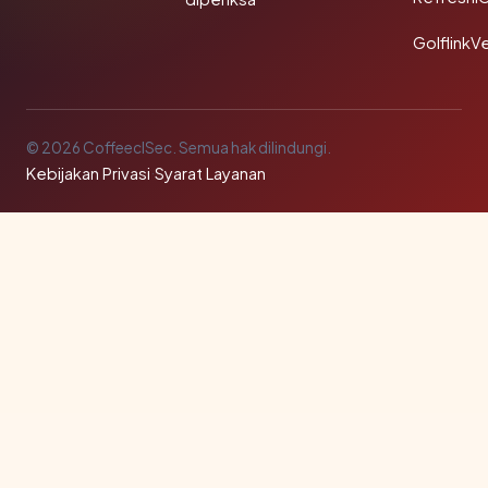
GolflinkVe
© 2026 CoffeeclSec. Semua hak dilindungi.
Kebijakan Privasi
·
Syarat Layanan