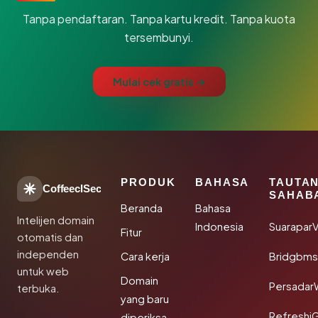
Tanpa pendaftaran. Tanpa kartu kredit. Tanpa kuota
tersembunyi.
Mulai cek gratis →
PRODUK
BAHASA
TAUTA
CoffeeclSec
SAHAB
Beranda
Bahasa
Intelijen domain
Indonesia
SuaraparV
Fitur
otomatis dan
independen
Cara kerja
Bridgbms
untuk web
Domain
Persadar
terbuka.
yang baru
Refreshi
diperiksa