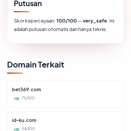
Putusan
Skor kepercayaan:
100/100
—
very_safe
. Ini
adalah putusan otomatis dan hanya teknis.
Domain Terkait
bet369.com
75/100
HK
id-ku.com
58/100
HK