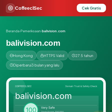
CoffeeclSec
Cek Gratis
Beranda
›
Pemeriksaan
›
balivision.com
balivision.com
Hong Kong
HTTPS Valid
27.5 tahun
Diperbarui
3 bulan yang lalu