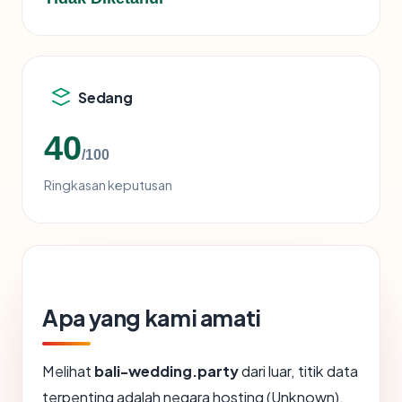
Sedang
40
/100
Ringkasan keputusan
Apa yang kami amati
Melihat
bali-wedding.party
dari luar, titik data
terpenting adalah negara hosting (Unknown),