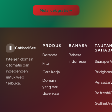
Mulai cek gratis →
PRODUK
BAHASA
TAUTA
CoffeeclSec
SAHAB
Beranda
Bahasa
Intelijen domain
Indonesia
SuaraparV
Fitur
otomatis dan
independen
Cara kerja
Bridgbms
untuk web
Domain
Persadar
terbuka.
yang baru
Refreshi
diperiksa
GolflinkVe