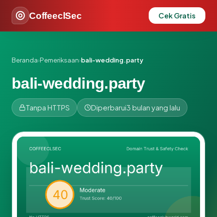
CoffeeclSec
Cek Gratis
Beranda
›
Pemeriksaan
›
bali-wedding.party
bali-wedding.party
Tanpa HTTPS
Diperbarui
3 bulan yang lalu