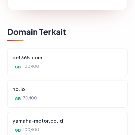
Domain Terkait
bet365.com
100/100
GB
ho.io
70/100
GB
yamaha-motor.co.id
100/100
GB