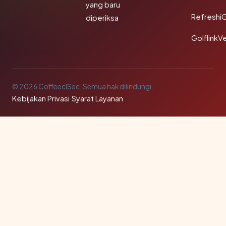
yang baru
Refreshi
diperiksa
GolflinkVe
© 2026 CoffeeclSec. Semua hak dilindungi.
Kebijakan Privasi
·
Syarat Layanan