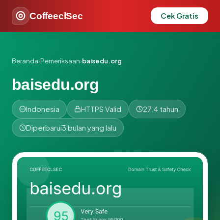
CoffeeclSec
Cek Gratis
Beranda
›
Pemeriksaan
›
baisedu.org
baisedu.org
Indonesia
HTTPS Valid
27.4 tahun
Diperbarui
3 bulan yang lalu