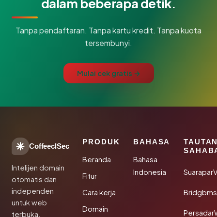
dalam beberapa detik.
Tanpa pendaftaran. Tanpa kartu kredit. Tanpa kuota
tersembunyi.
Mulai cek gratis →
PRODUK
BAHASA
TAUTA
CoffeeclSec
SAHAB
Beranda
Bahasa
Intelijen domain
Indonesia
SuaraparV
Fitur
otomatis dan
independen
Cara kerja
Bridgbms
untuk web
Domain
Persadar
terbuka.