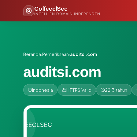
CoffeeclSec
INTELIJEN DOMAIN INDEPENDEN
Beranda
›
Pemeriksaan
›
auditsi.com
auditsi.com
Indonesia
HTTPS Valid
22.3 tahun