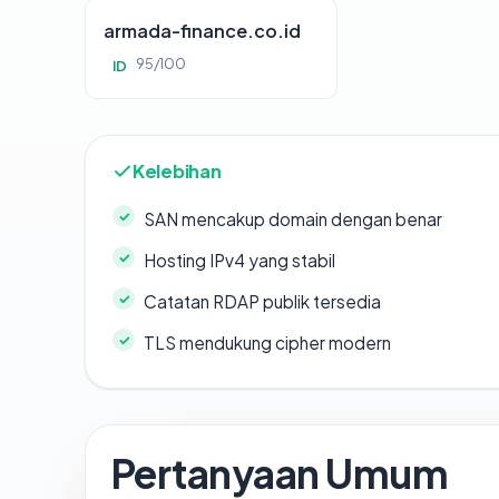
armada-finance.co.id
95/100
ID
Kelebihan
SAN mencakup domain dengan benar
Hosting IPv4 yang stabil
Catatan RDAP publik tersedia
TLS mendukung cipher modern
Pertanyaan Umum