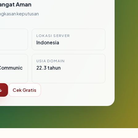
angat Aman
ngkasan keputusan
LOKASI SERVER
Indonesia
USIA DOMAIN
Communic
22.3 tahun
↓
Cek Gratis