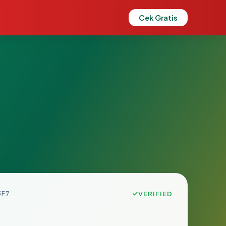
Cek Gratis
3F7
VERIFIED