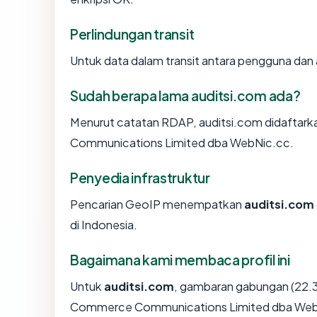
Perlindungan transit
Untuk data dalam transit antara pengguna dan
Sudah berapa lama auditsi.com ada?
Menurut catatan RDAP, auditsi.com didaftarka
Communications Limited dba WebNic.cc.
Penyedia infrastruktur
Pencarian GeoIP menempatkan
auditsi.com
di Indonesia.
Bagaimana kami membaca profil ini
Untuk
auditsi.com
, gambaran gabungan (22.3
Commerce Communications Limited dba WebNic