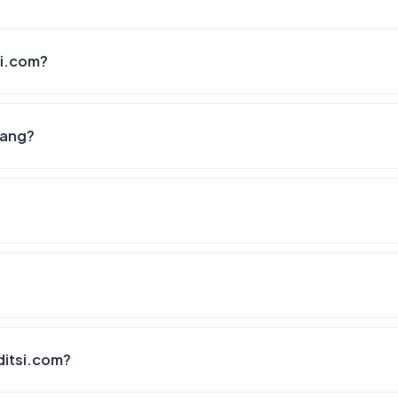
si.com?
lang?
ditsi.com?