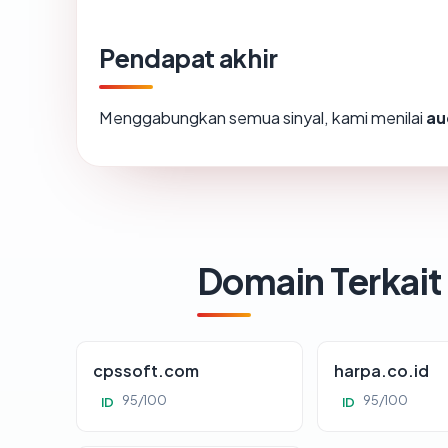
Pendapat akhir
Menggabungkan semua sinyal, kami menilai
au
Domain Terkait
cpssoft.com
harpa.co.id
95/100
95/100
ID
ID