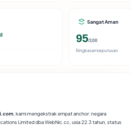
Sangat Aman
d
95
/100
Ringkasan keputusan
si.com
, kami mengekstrak empat anchor: negara
tions Limited dba WebNic.cc, usia 22.3 tahun, status