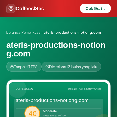
CoffeeclSec
Cek Gratis
Beranda
›
Pemeriksaan
›
ateris-productions-notlong.com
ateris-productions-notlon
g.com
Tanpa HTTPS
Diperbarui
3 bulan yang lalu