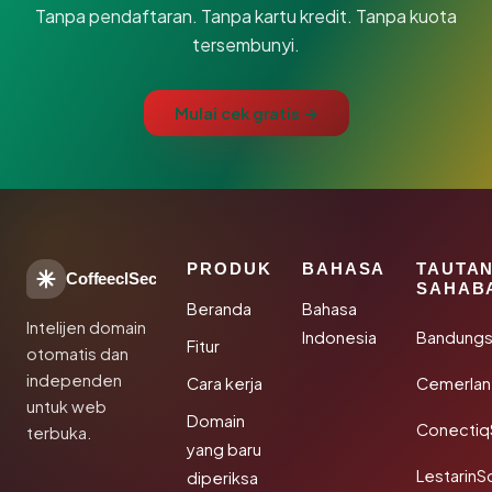
Tanpa pendaftaran. Tanpa kartu kredit. Tanpa kuota
tersembunyi.
Mulai cek gratis →
PRODUK
BAHASA
TAUTA
CoffeeclSec
SAHAB
Beranda
Bahasa
Intelijen domain
Indonesia
Bandung
Fitur
otomatis dan
independen
Cara kerja
Cemerlan
untuk web
Domain
Conectiq
terbuka.
yang baru
LestarinS
diperiksa