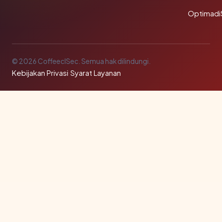
Optimadi
© 2026 CoffeeclSec. Semua hak dilindungi.
Kebijakan Privasi
·
Syarat Layanan