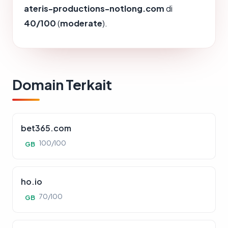
ateris-productions-notlong.com
di
40/100
(
moderate
).
Domain Terkait
bet365.com
100/100
GB
ho.io
70/100
GB