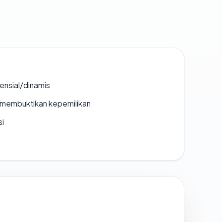
densial/dinamis
ak membuktikan kepemilikan
si