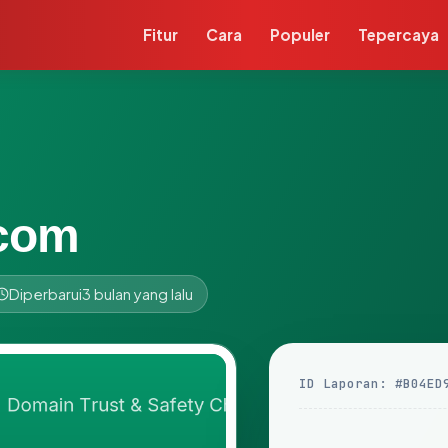
Fitur
Cara
Populer
Tepercaya
.com
Diperbarui
3 bulan yang lalu
ID Laporan: #B04ED