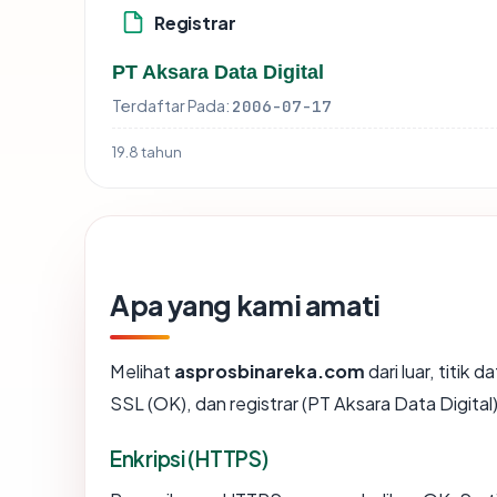
Registrar
PT Aksara Data Digital
Terdaftar Pada:
2006-07-17
19.8 tahun
Apa yang kami amati
Melihat
asprosbinareka.com
dari luar, titik
SSL (OK), dan registrar (PT Aksara Data Digital)
Enkripsi (HTTPS)