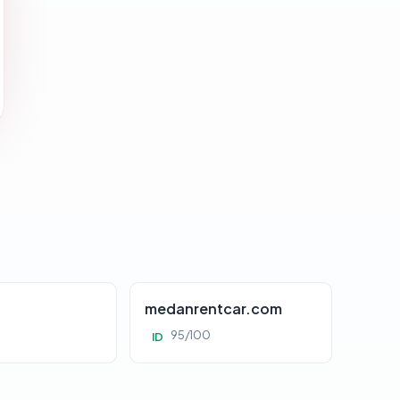
d
medanrentcar.com
95/100
ID