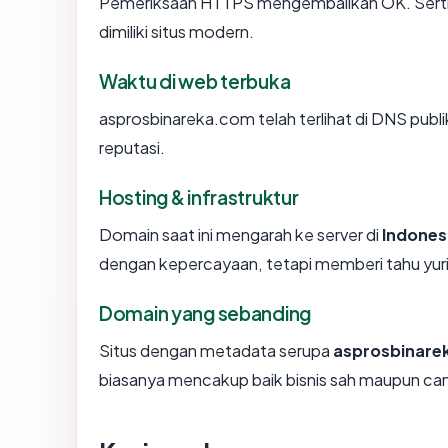
Pemeriksaan HTTPS mengembalikan OK. Sertifi
dimiliki situs modern.
Waktu di web terbuka
asprosbinareka.com telah terlihat di DNS publi
reputasi.
Hosting & infrastruktur
Domain saat ini mengarah ke server di
Indones
dengan kepercayaan, tetapi memberi tahu yur
Domain yang sebanding
Situs dengan metadata serupa
asprosbinare
biasanya mencakup baik bisnis sah maupun ca