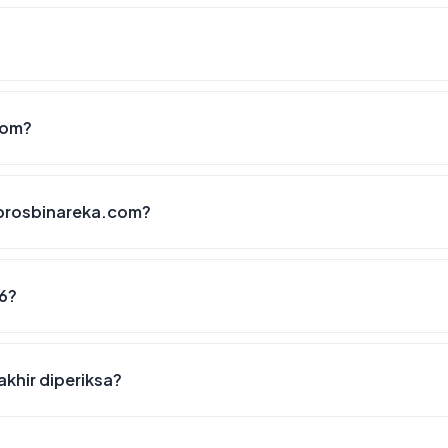
com?
sprosbinareka.com?
6?
khir diperiksa?