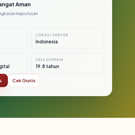
angat Aman
ngkasan keputusan
LOKASI SERVER
Indonesia
USIA DOMAIN
gital
19.8 tahun
↓
Cek Gratis