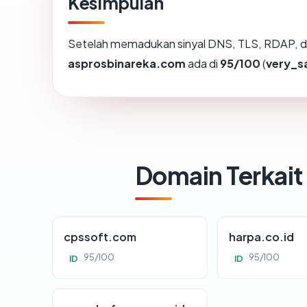
Kesimpulan
Setelah memadukan sinyal DNS, TLS, RDAP, d
asprosbinareka.com
ada di
95/100
(
very_s
Domain Terkait
cpssoft.com
harpa.co.id
95/100
95/100
ID
ID