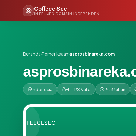
CoffeeclSec
INTELIJEN DOMAIN INDEPENDEN
Beranda
›
Pemeriksaan
›
asprosbinareka.com
asprosbinareka
Indonesia
HTTPS Valid
19.8 tahun