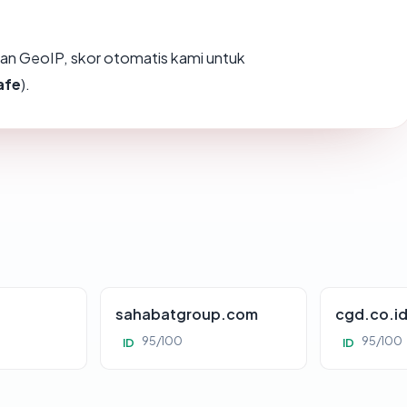
an GeoIP, skor otomatis kami untuk
afe
).
sahabatgroup.com
cgd.co.i
95/100
95/100
ID
ID