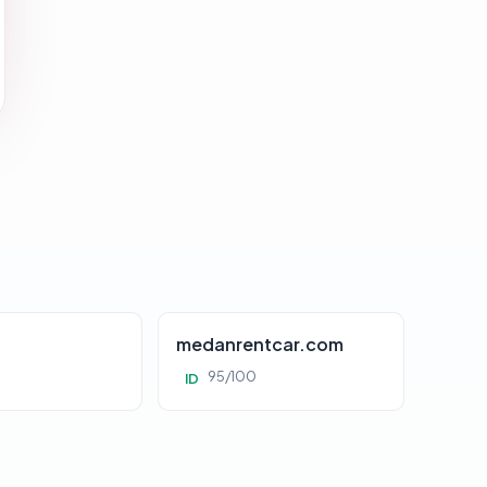
d
medanrentcar.com
95/100
ID