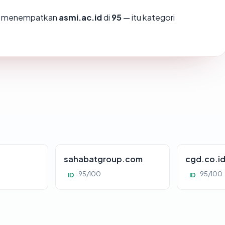
mi menempatkan
asmi.ac.id
di
95
— itu kategori
sahabatgroup.com
cgd.co.i
95/100
95/100
ID
ID