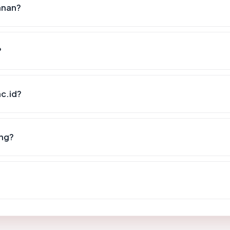
anan?
?
ac.id?
ang?