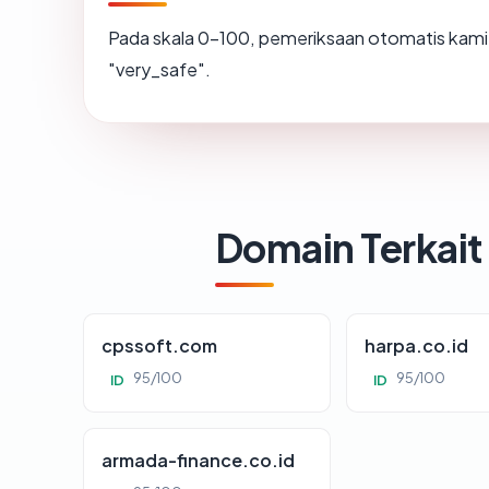
Pada skala 0-100, pemeriksaan otomatis ka
"very_safe".
Domain Terkait
cpssoft.com
harpa.co.id
95/100
95/100
ID
ID
armada-finance.co.id