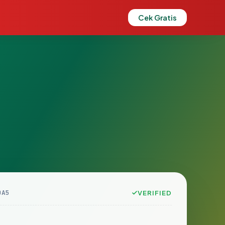
Cek Gratis
0A5
VERIFIED