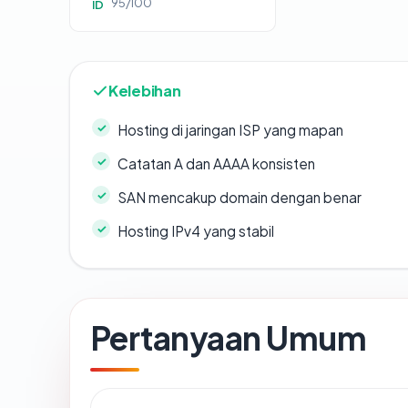
95/100
ID
Kelebihan
Hosting di jaringan ISP yang mapan
Catatan A dan AAAA konsisten
SAN mencakup domain dengan benar
Hosting IPv4 yang stabil
Pertanyaan Umum