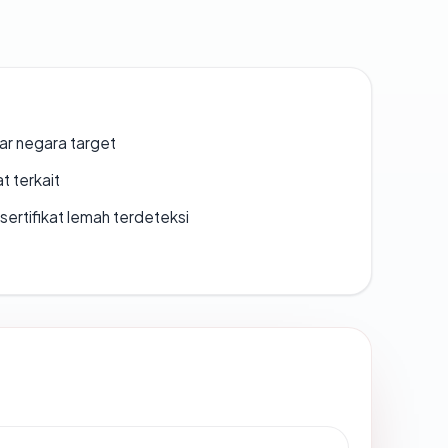
uar negara target
t terkait
ertifikat lemah terdeteksi