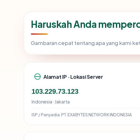
Haruskah Anda memperca
Gambaran cepat tentang apa yang kami ke
Alamat IP · Lokasi Server
103.229.73.123
Indonesia · Jakarta
ISP / Penyedia:
PT. EXABYTES NETWORK INDONESIA