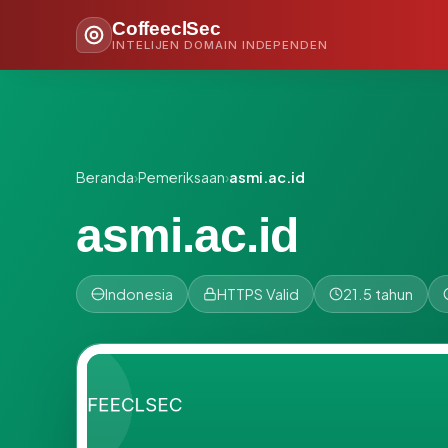
CoffeeclSec
INTELIJEN DOMAIN INDEPENDEN
Beranda
›
Pemeriksaan
›
asmi.ac.id
asmi.ac.id
Indonesia
HTTPS Valid
21.5 tahun