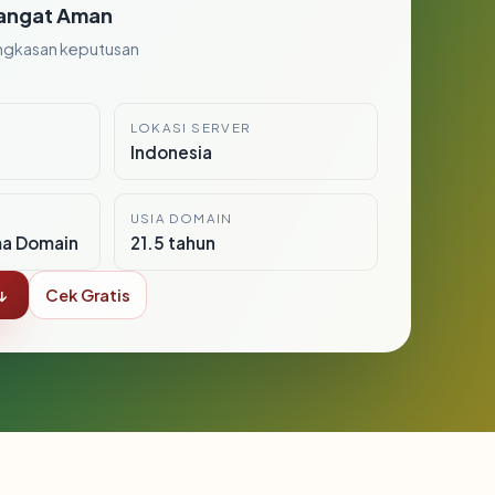
angat Aman
ngkasan keputusan
LOKASI SERVER
Indonesia
USIA DOMAIN
ma Domain
21.5 tahun
↓
Cek Gratis