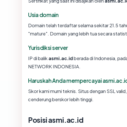
Sertifikat yang saat ini disajikan oleh
asmi.ac.i
Usia domain
Domain telah terdaftar selama sekitar 21.5 
"mature". Domain yang lebih tua secara statisti
Yurisdiksi server
IP di balik
asmi.ac.id
berada di Indonesia, pad
NETWORK INDONESIA.
Haruskah Anda mempercayai asmi.ac.i
Skor kami murni teknis. Situs dengan SSL valid
cenderung berskor lebih tinggi.
Posisi asmi.ac.id