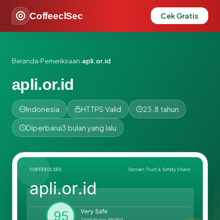
CoffeeclSec
Cek Gratis
Beranda
›
Pemeriksaan
›
apli.or.id
apli.or.id
Indonesia
HTTPS Valid
23.8 tahun
Diperbarui
3 bulan yang lalu