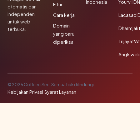
Indonesia
YourvillD
Fitur
otomatis dan
independen
Cara kerja
Lacasadi
untuk web
Domain
Dharmjak
terbuka.
yang baru
TrijayafW
diperiksa
Angklwe
© 2026 CoffeeclSec. Semua hak dilindungi.
Kebijakan Privasi
·
Syarat Layanan