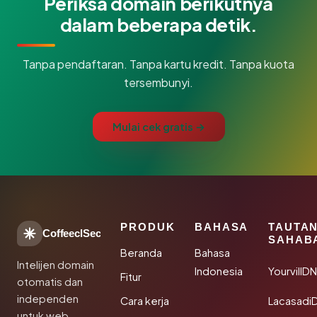
Periksa domain berikutnya
dalam beberapa detik.
Tanpa pendaftaran. Tanpa kartu kredit. Tanpa kuota
tersembunyi.
Mulai cek gratis →
PRODUK
BAHASA
TAUTA
CoffeeclSec
SAHAB
Beranda
Bahasa
Intelijen domain
Indonesia
YourvillD
Fitur
otomatis dan
independen
Cara kerja
Lacasadi
untuk web