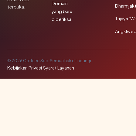
Domain
Dharmjak
terbuka.
yang baru
TrijayafW
diperiksa
Angklwe
© 2026 CoffeeclSec. Semua hak dilindungi.
Kebijakan Privasi
·
Syarat Layanan