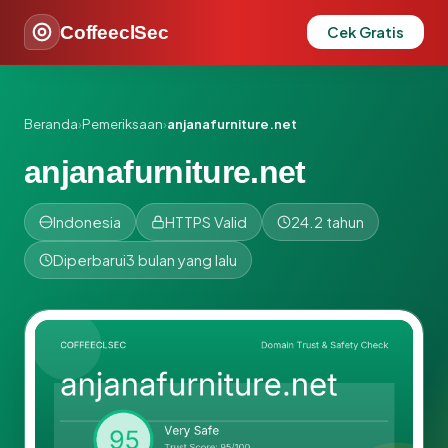
CoffeeclSec
Cek Gratis
Beranda
›
Pemeriksaan
›
anjanafurniture.net
anjanafurniture.net
Indonesia
HTTPS Valid
24.2 tahun
Diperbarui
3 bulan yang lalu