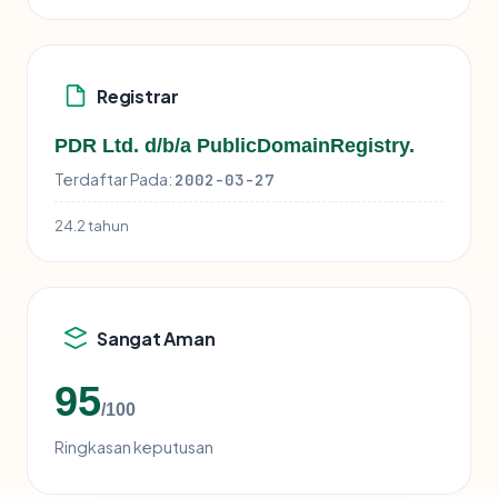
Registrar
PDR Ltd. d/b/a PublicDomainRegistry.
Terdaftar Pada:
2002-03-27
24.2 tahun
Sangat Aman
95
/100
Ringkasan keputusan