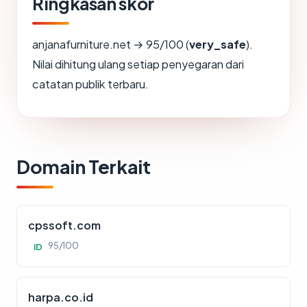
Ringkasan skor
anjanafurniture.net → 95/100 (
very_safe
).
Nilai dihitung ulang setiap penyegaran dari
catatan publik terbaru.
Domain Terkait
cpssoft.com
95/100
ID
harpa.co.id