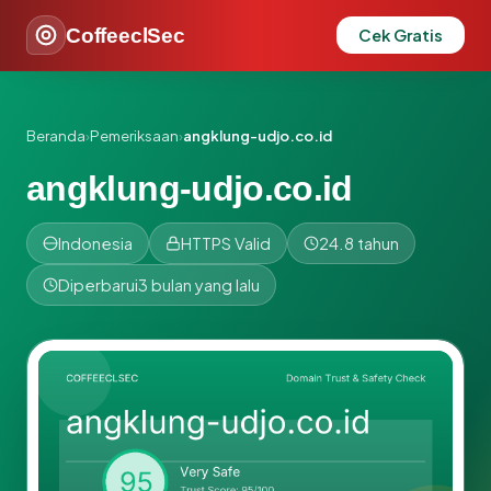
CoffeeclSec
Cek Gratis
Beranda
›
Pemeriksaan
›
angklung-udjo.co.id
angklung-udjo.co.id
Indonesia
HTTPS Valid
24.8 tahun
Diperbarui
3 bulan yang lalu