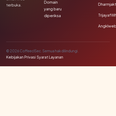
Domain
Dharmjak
terbuka.
yang baru
TrijayafW
diperiksa
Angklwe
© 2026 CoffeeclSec. Semua hak dilindungi.
Kebijakan Privasi
·
Syarat Layanan