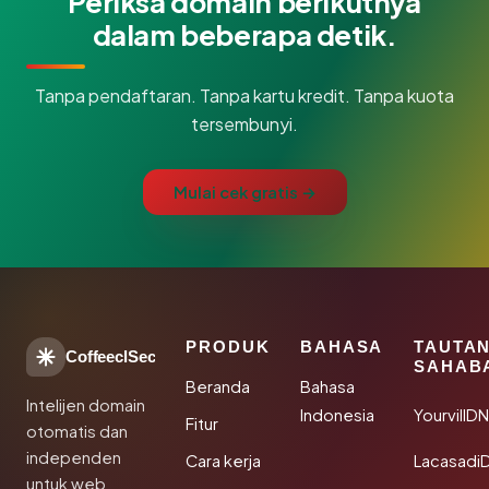
Periksa domain berikutnya
dalam beberapa detik.
Tanpa pendaftaran. Tanpa kartu kredit. Tanpa kuota
tersembunyi.
Mulai cek gratis →
PRODUK
BAHASA
TAUTA
CoffeeclSec
SAHAB
Beranda
Bahasa
Intelijen domain
Indonesia
YourvillD
Fitur
otomatis dan
independen
Cara kerja
Lacasadi
untuk web