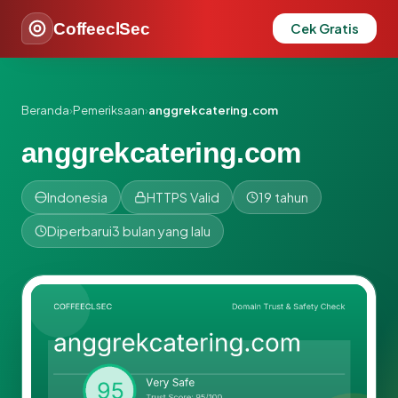
CoffeeclSec
Cek Gratis
Beranda
›
Pemeriksaan
›
anggrekcatering.com
anggrekcatering.com
Indonesia
HTTPS Valid
19 tahun
Diperbarui
3 bulan yang lalu