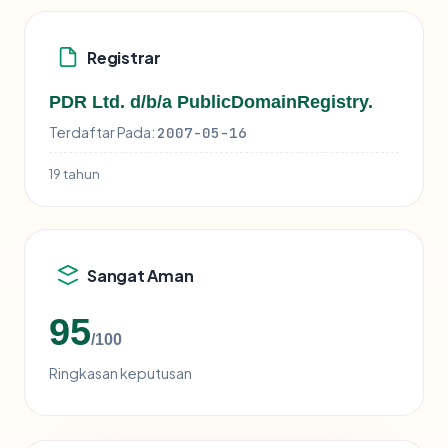
Registrar
PDR Ltd. d/b/a PublicDomainRegistry.
Terdaftar Pada:
2007-05-16
19 tahun
Sangat Aman
95
/100
Ringkasan keputusan