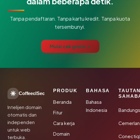
dalam beberapa detik.
Tanpa pendaftaran. Tanpa kartu kredit. Tanpa kuota
tersembunyi.
Mulai cek gratis →
PRODUK
BAHASA
TAUTA
CoffeeclSec
SAHAB
Beranda
Bahasa
Intelijen domain
Indonesia
Bandung
Fitur
otomatis dan
independen
Cara kerja
Cemerlan
untuk web
Domain
Conectiq
terbuka.