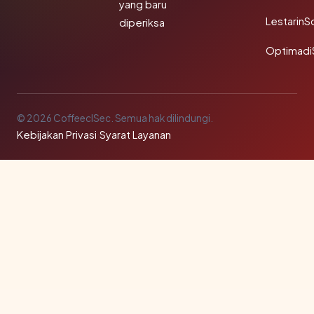
yang baru
LestarinS
diperiksa
Optimadi
© 2026 CoffeeclSec. Semua hak dilindungi.
Kebijakan Privasi
·
Syarat Layanan