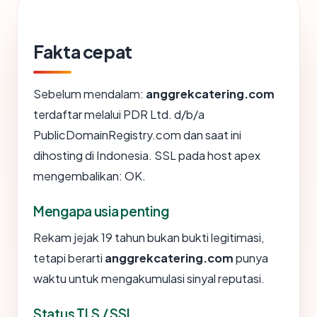
Fakta cepat
Sebelum mendalam:
anggrekcatering.com
terdaftar melalui PDR Ltd. d/b/a
PublicDomainRegistry.com dan saat ini
dihosting di Indonesia. SSL pada host apex
mengembalikan: OK.
Mengapa usia penting
Rekam jejak 19 tahun bukan bukti legitimasi,
tetapi berarti
anggrekcatering.com
punya
waktu untuk mengakumulasi sinyal reputasi.
Status TLS / SSL