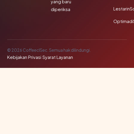
yang baru
LestarinS
diperiksa
Optimadi
© 2026 CoffeeclSec. Semua hak dilindungi.
Kebijakan Privasi
·
Syarat Layanan