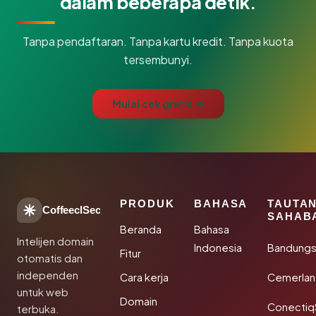
dalam beberapa detik.
Tanpa pendaftaran. Tanpa kartu kredit. Tanpa kuota
tersembunyi.
Mulai cek gratis →
PRODUK
BAHASA
TAUTA
CoffeeclSec
SAHAB
Beranda
Bahasa
Intelijen domain
Indonesia
Bandung
Fitur
otomatis dan
independen
Cara kerja
Cemerlan
untuk web
Domain
Conectiq
terbuka.