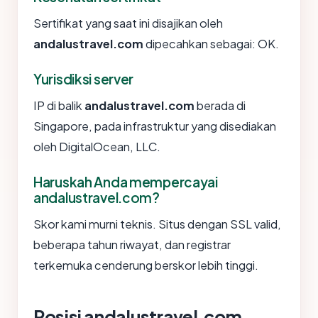
Sertifikat yang saat ini disajikan oleh
andalustravel.com
dipecahkan sebagai: OK.
Yurisdiksi server
IP di balik
andalustravel.com
berada di
Singapore, pada infrastruktur yang disediakan
oleh DigitalOcean, LLC.
Haruskah Anda mempercayai
andalustravel.com?
Skor kami murni teknis. Situs dengan SSL valid,
beberapa tahun riwayat, dan registrar
terkemuka cenderung berskor lebih tinggi.
Posisi andalustravel.com