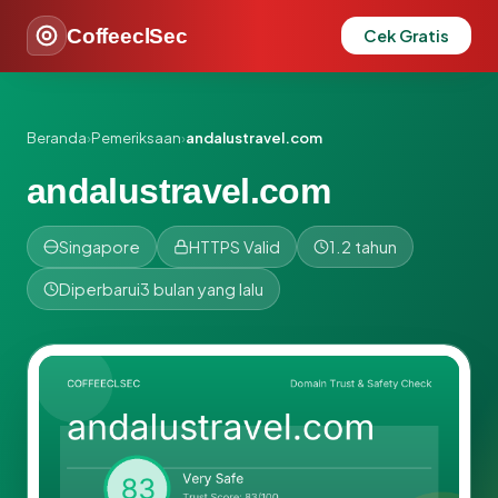
CoffeeclSec
Cek Gratis
Beranda
›
Pemeriksaan
›
andalustravel.com
andalustravel.com
Singapore
HTTPS Valid
1.2 tahun
Diperbarui
3 bulan yang lalu