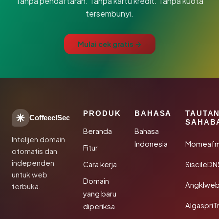
Tanpa pendaftaran. Tanpa kartu kredit. Tanpa kuota
tersembunyi.
Mulai cek gratis →
PRODUK
BAHASA
TAUTA
CoffeeclSec
SAHAB
Beranda
Bahasa
Intelijen domain
Indonesia
Momeafm
Fitur
otomatis dan
independen
Cara kerja
SiscileDN
untuk web
Domain
Angklwe
terbuka.
yang baru
AlgaspriT
diperiksa