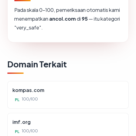
Pada skala 0-100, pemeriksaan otomatis kami
menempatkan
ancol.com
di
95
— itu kategori
"very_safe".
Domain Terkait
kompas.com
100/100
PL
imf.org
100/100
PL