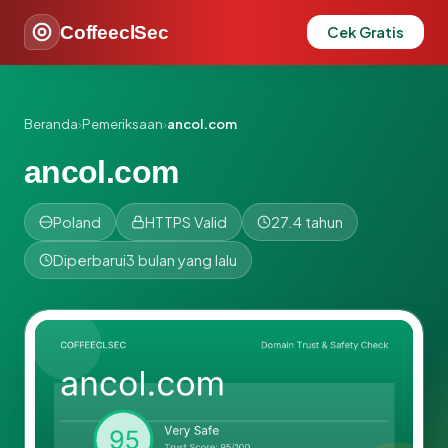
CoffeeclSec
Cek Gratis
Beranda
›
Pemeriksaan
›
ancol.com
ancol.com
Poland
HTTPS Valid
27.4 tahun
Diperbarui
3 bulan yang lalu