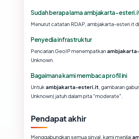
Sudah berapa lama ambjakarta-esteri.i
Menurut catatan RDAP, ambjakarta-esteri.it did
Penyedia infrastruktur
Pencarian GeoIP menempatkan
ambjakarta-e
Unknown.
Bagaimana kami membaca profil ini
Untuk
ambjakarta-esteri.it
, gambaran gabun
Unknown) jatuh dalam pita "moderate".
Pendapat akhir
Menggabungkan semua sinyal, kami menilai
am