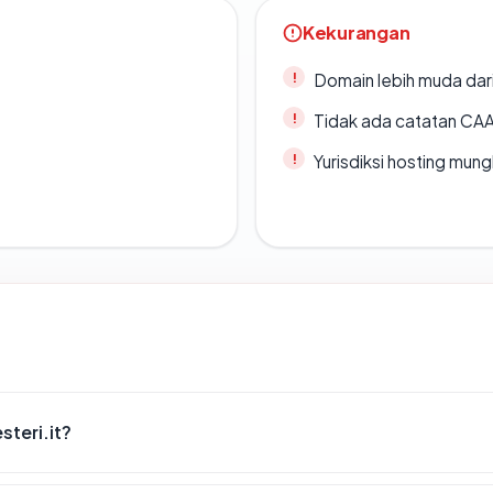
Kekurangan
Domain lebih muda dari
Tidak ada catatan CA
Yurisdiksi hosting mun
teri.it?