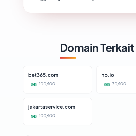
Domain Terkait
bet365.com
ho.io
100/100
70/100
GB
GB
jakartaservice.com
100/100
GB