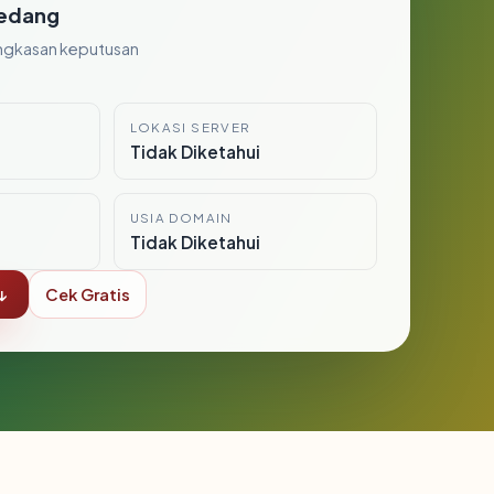
edang
ngkasan keputusan
LOKASI SERVER
i
Tidak Diketahui
USIA DOMAIN
Tidak Diketahui
↓
Cek Gratis