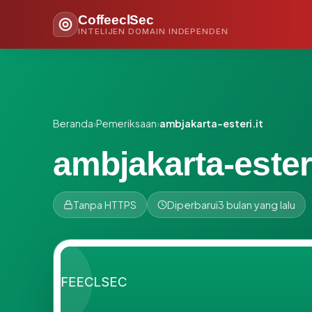
CoffeeclSec
INTELIJEN DOMAIN INDEPENDEN
Beranda
›
Pemeriksaan
›
ambjakarta-esteri.it
ambjakarta-esteri
Tanpa HTTPS
Diperbarui
3 bulan yang lalu