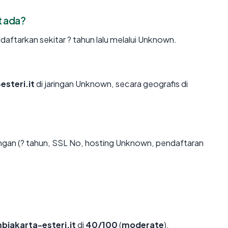
t ada?
aftarkan sekitar ? tahun lalu melalui Unknown.
steri.it
di jaringan Unknown, secara geografis di
gan (? tahun, SSL No, hosting Unknown, pendaftaran
bjakarta-esteri.it
di
40/100
(
moderate
).