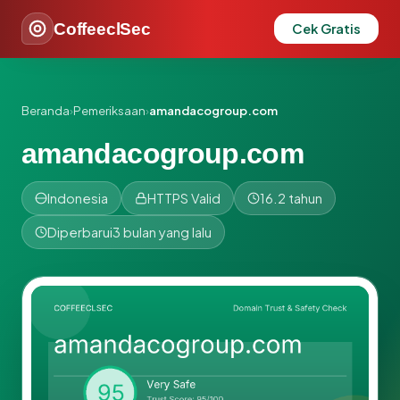
CoffeeclSec
Cek Gratis
Beranda
›
Pemeriksaan
›
amandacogroup.com
amandacogroup.com
Indonesia
HTTPS Valid
16.2 tahun
Diperbarui
3 bulan yang lalu