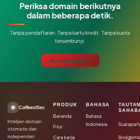
Periksa domain berikutnya
dalam beberapa detik.
Tanpa pendaftaran. Tanpa kartu kredit. Tanpa kuota
tersembunyi.
Mulai cek gratis →
PRODUK
BAHASA
TAUTA
CoffeeclSec
SAHAB
Beranda
Bahasa
Intelijen domain
Indonesia
SuaraparV
Fitur
otomatis dan
independen
Cara kerja
Bridgbms