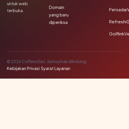
untuk web
Domain
Persadar
terbuka.
yang baru
Refreshi
diperiksa
GolflinkVe
© 2026 CoffeeclSec. Semua hak dilindungi.
Kebijakan Privasi
·
Syarat Layanan