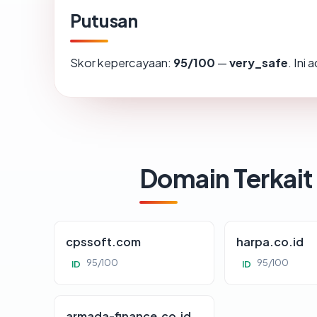
Putusan
Skor kepercayaan:
95/100
—
very_safe
. Ini
Domain Terkait
cpssoft.com
harpa.co.id
95/100
95/100
ID
ID
armada-finance.co.id