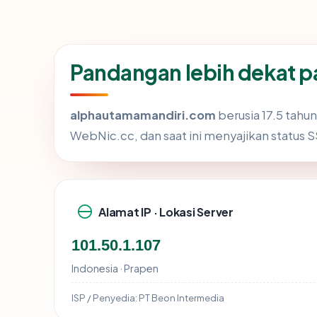
Pandangan lebih dekat 
alphautamamandiri.com
berusia 17.5 tahu
WebNic.cc, dan saat ini menyajikan status 
Alamat IP · Lokasi Server
101.50.1.107
Indonesia · Prapen
ISP / Penyedia:
PT Beon Intermedia