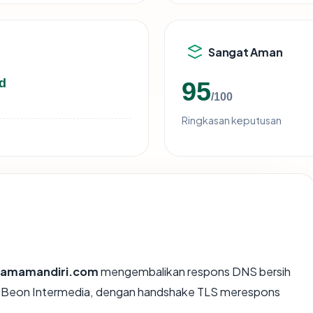
Sangat Aman
d
95
/100
Ringkasan keputusan
tamamandiri.com
mengembalikan respons DNS bersih
PT Beon Intermedia, dengan handshake TLS merespons