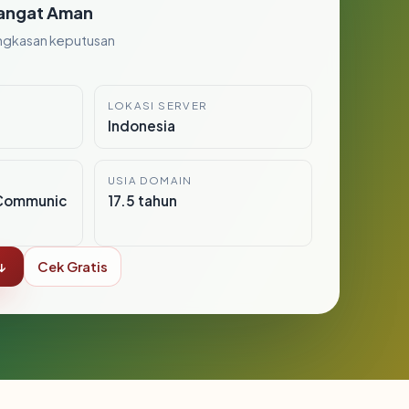
angat Aman
ngkasan keputusan
LOKASI SERVER
Indonesia
USIA DOMAIN
Communic
17.5 tahun
↓
Cek Gratis