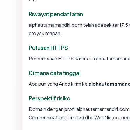
Riwayat pendaftaran
alphautamamandiri.com telah ada sekitar 17.5
proyek mapan.
Putusan HTTPS
Pemeriksaan HTTPS kami ke alphautamamandi
Di mana data tinggal
Apa pun yang Anda kirim ke
alphautamamand
Perspektif risiko
Domain dengan profil alphautamamandiri.com 
Communications Limited dba WebNic.cc, negara