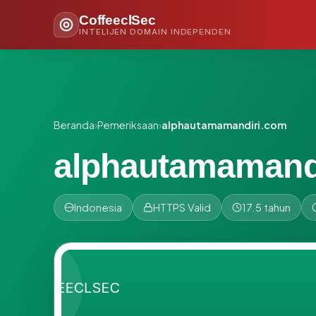
CoffeeclSec
INTELIJEN DOMAIN INDEPENDEN
Beranda
›
Pemeriksaan
›
alphautamamandiri.com
alphautamamand
Indonesia
HTTPS Valid
17.5 tahun