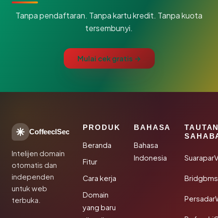
Tanpa pendaftaran. Tanpa kartu kredit. Tanpa kuota
tersembunyi.
Mulai cek gratis →
PRODUK
BAHASA
TAUTA
CoffeeclSec
SAHAB
Beranda
Bahasa
Intelijen domain
Indonesia
SuaraparV
Fitur
otomatis dan
independen
Cara kerja
Bridgbms
untuk web
Domain
Persadar
terbuka.
yang baru