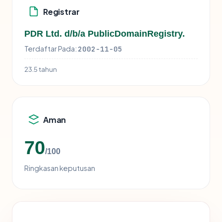
Registrar
PDR Ltd. d/b/a PublicDomainRegistry.
Terdaftar Pada:
2002-11-05
23.5 tahun
Aman
70
/100
Ringkasan keputusan