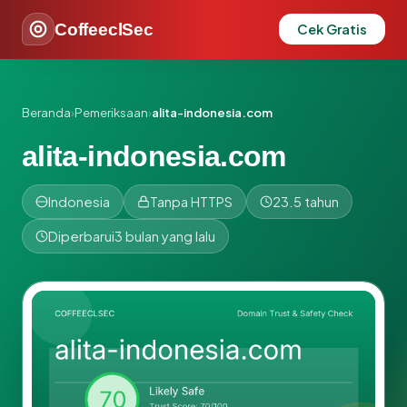
CoffeeclSec
Cek Gratis
Beranda
›
Pemeriksaan
›
alita-indonesia.com
alita-indonesia.com
Indonesia
Tanpa HTTPS
23.5 tahun
Diperbarui
3 bulan yang lalu