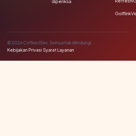
Refreshi
diperiksa
GolflinkVe
© 2026 CoffeeclSec. Semua hak dilindungi.
Kebijakan Privasi
·
Syarat Layanan