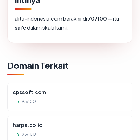
Intinya
alita-indonesia.com berakhir di
70/100
— itu
safe
dalam skala kami.
Domain Terkait
cpssoft.com
95/100
ID
harpa.co.id
95/100
ID