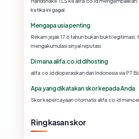
Handshake TLS ke alifa.co.id mengembalika
ketika ini gagal.
Mengapa usia penting
Rekam jejak 17.6 tahun bukan bukti legitimasi, 
mengakumulasi sinyal reputasi.
Di mana alifa.co.id dihosting
alifa.co.id dioperasikan dari Indonesia via PT 
Apa yang dikatakan skor kepada Anda
Skor kepercayaan otomatis alifa.co.id mencerm
Ringkasan skor