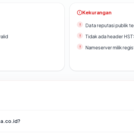
Kekurangan
Data reputasi publik t
alid
Tidak ada header HST
Nameserver milik regi
fa.co.id?