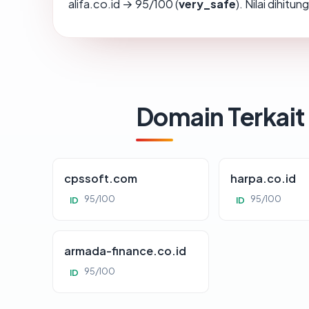
alifa.co.id → 95/100 (
very_safe
). Nilai dihit
Domain Terkait
cpssoft.com
harpa.co.id
95/100
95/100
ID
ID
armada-finance.co.id
95/100
ID