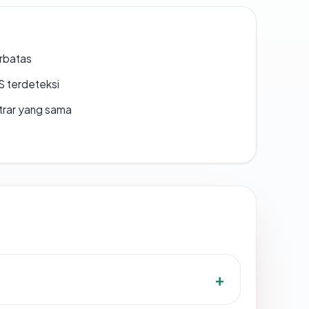
erbatas
S terdeteksi
strar yang sama