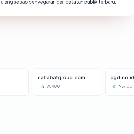
ung ulang setiap penyegaran dari catatan publik terbaru.
sahabatgroup.com
cgd.co.i
95/100
95/100
ID
ID