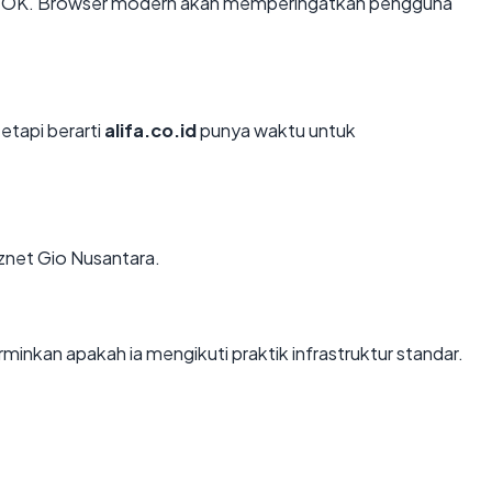
n: OK. Browser modern akan memperingatkan pengguna
tetapi berarti
alifa.co.id
punya waktu untuk
Biznet Gio Nusantara.
inkan apakah ia mengikuti praktik infrastruktur standar.