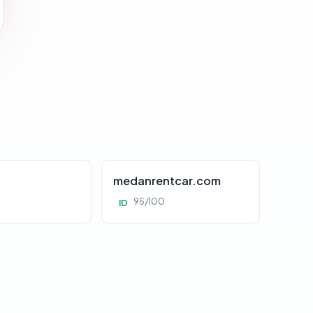
d
medanrentcar.com
95/100
ID