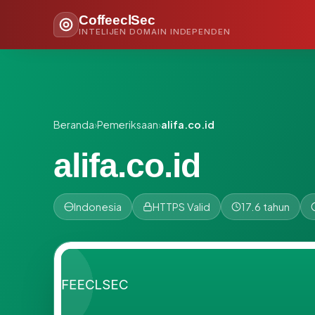
CoffeeclSec
INTELIJEN DOMAIN INDEPENDEN
Beranda
›
Pemeriksaan
›
alifa.co.id
alifa.co.id
Indonesia
HTTPS Valid
17.6 tahun