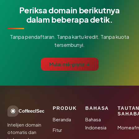
Periksa domain berikutnya
dalam beberapa detik.
Tanpa pendaftaran. Tanpa kartu kredit. Tanpa kuota
tersembunyi.
Mulai cek gratis →
PRODUK
BAHASA
TAUTA
CoffeeclSec
SAHAB
Beranda
Bahasa
Intelijen domain
Indonesia
Momeafm
Fitur
otomatis dan