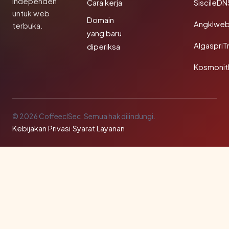
independen
Cara kerja
SiscileDN
untuk web
Domain
Angklwe
terbuka.
yang baru
AlgaspriT
diperiksa
Kosmonit
© 2026 CoffeeclSec. Semua hak dilindungi.
Kebijakan Privasi
·
Syarat Layanan