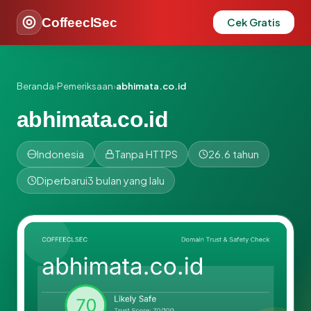
CoffeeclSec
Cek Gratis
Beranda
›
Pemeriksaan
›
abhimata.co.id
abhimata.co.id
Indonesia
Tanpa HTTPS
26.6 tahun
Diperbarui
3 bulan yang lalu