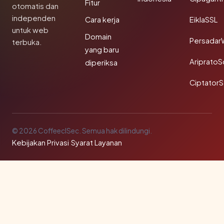
Fitur
otomatis dan
independen
Cara kerja
EiklaSSL
untuk web
Domain
Persadar
terbuka.
yang baru
Ariprato
diperiksa
Ciptator
© 2026 CoffeeclSec. Semua hak dilindungi.
Kebijakan Privasi
·
Syarat Layanan