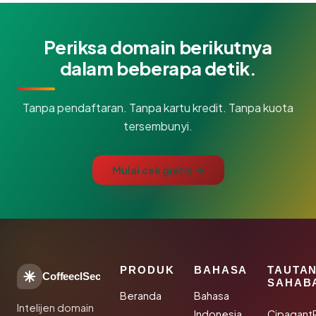
Periksa domain berikutnya
dalam beberapa detik.
Tanpa pendaftaran. Tanpa kartu kredit. Tanpa kuota
tersembunyi.
Mulai cek gratis →
PRODUK
BAHASA
TAUTA
CoffeeclSec
SAHAB
Beranda
Bahasa
Intelijen domain
Indonesia
Cipagant