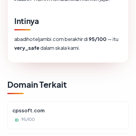
Intinya
abadihoteljambi.com berakhir di
95/100
— itu
very_safe
dalam skala kami.
Domain Terkait
cpssoft.com
95/100
ID