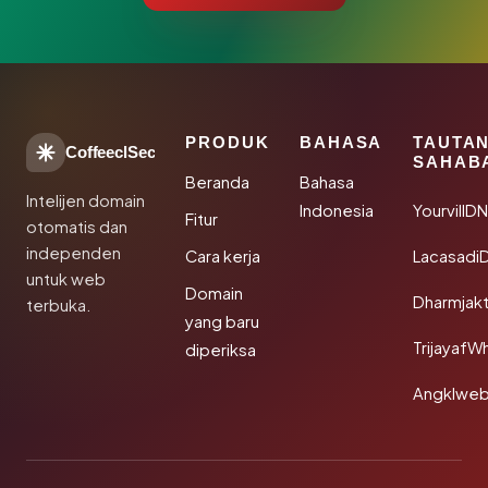
PRODUK
BAHASA
TAUTA
CoffeeclSec
SAHAB
Beranda
Bahasa
Intelijen domain
Indonesia
YourvillD
Fitur
otomatis dan
independen
Cara kerja
Lacasadi
untuk web
Domain
Dharmjak
terbuka.
yang baru
TrijayafW
diperiksa
Angklwe