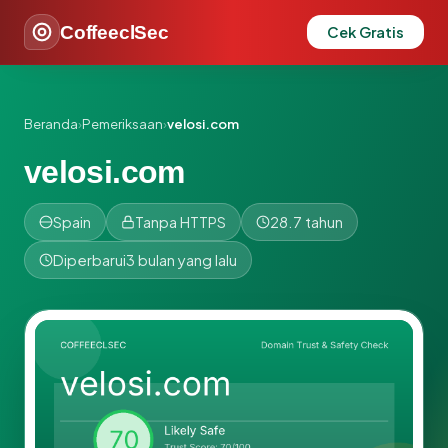
CoffeeclSec
Cek Gratis
Beranda
›
Pemeriksaan
›
velosi.com
velosi.com
Spain
Tanpa HTTPS
28.7 tahun
Diperbarui
3 bulan yang lalu