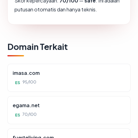
Skor kepercayaan:
70/100
—
safe
. Ini adalah
putusan otomatis dan hanya teknis.
Domain Terkait
imasa.com
95/100
ES
egama.net
70/100
ES
fuerteliving.com