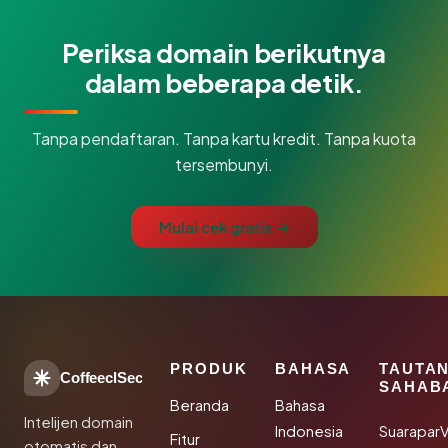
Periksa domain berikutnya
dalam beberapa detik.
Tanpa pendaftaran. Tanpa kartu kredit. Tanpa kuota
tersembunyi.
Mulai cek gratis →
PRODUK
BAHASA
TAUTA
CoffeeclSec
SAHAB
Beranda
Bahasa
Intelijen domain
Indonesia
SuaraparV
Fitur
otomatis dan