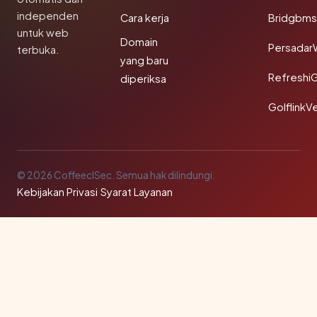
independen
Cara kerja
Bridgbms
untuk web
Domain
Persadar
terbuka.
yang baru
Refreshi
diperiksa
GolflinkVe
© 2026 CoffeeclSec. Semua hak dilindungi.
Kebijakan Privasi
·
Syarat Layanan