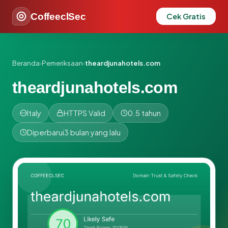
CoffeeclSec
Cek Gratis
Beranda
›
Pemeriksaan
›
theardjunahotels.com
theardjunahotels.com
Italy
HTTPS Valid
0.5 tahun
Diperbarui
3 bulan yang lalu