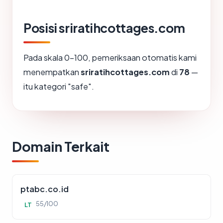
Posisi sriratihcottages.com
Pada skala 0-100, pemeriksaan otomatis kami
menempatkan
sriratihcottages.com
di
78
—
itu kategori "safe".
Domain Terkait
ptabc.co.id
55/100
LT