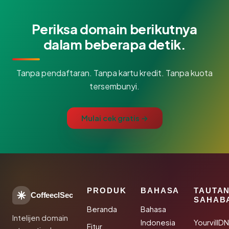
Periksa domain berikutnya
dalam beberapa detik.
Tanpa pendaftaran. Tanpa kartu kredit. Tanpa kuota
tersembunyi.
Mulai cek gratis →
PRODUK
BAHASA
TAUTA
CoffeeclSec
SAHAB
Beranda
Bahasa
Intelijen domain
Indonesia
YourvillD
Fitur