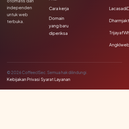
otomatis dan
independen
Cara kerja
Lacasadi
untuk web
Domain
Dharmjak
terbuka.
yang baru
TrijayafW
diperiksa
Angklwe
© 2026 CoffeeclSec. Semua hak dilindungi.
Kebijakan Privasi
·
Syarat Layanan