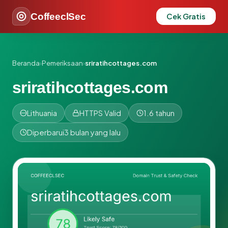
CoffeeclSec
Cek Gratis
Beranda
›
Pemeriksaan
›
sriratihcottages.com
sriratihcottages.com
Lithuania
HTTPS Valid
1.6 tahun
Diperbarui
3 bulan yang lalu