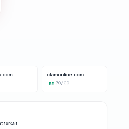
a.com
olamonline.com
70/100
BE
t terkait