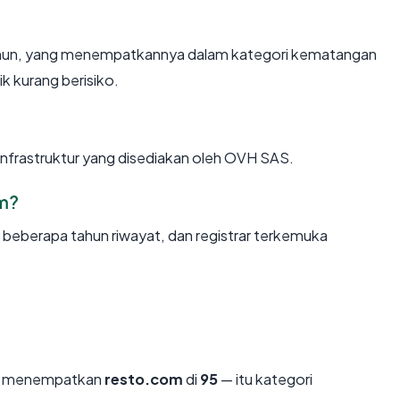
tahun, yang menempatkannya dalam kategori kematangan
k kurang berisiko.
infrastruktur yang disediakan oleh OVH SAS.
om?
, beberapa tahun riwayat, dan registrar terkemuka
mi menempatkan
resto.com
di
95
— itu kategori