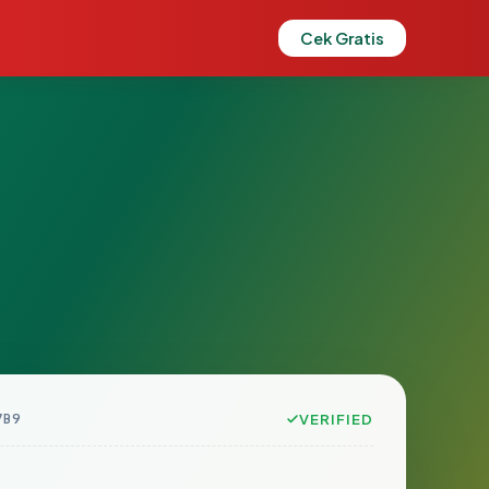
Cek Gratis
7B9
VERIFIED