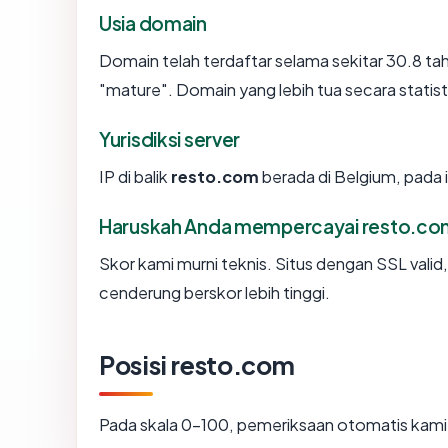
Usia domain
Domain telah terdaftar selama sekitar 30.8 
"mature". Domain yang lebih tua secara statisti
Yurisdiksi server
IP di balik
resto.com
berada di Belgium, pada 
Haruskah Anda mempercayai resto.c
Skor kami murni teknis. Situs dengan SSL valid
cenderung berskor lebih tinggi.
Posisi resto.com
Pada skala 0-100, pemeriksaan otomatis ka