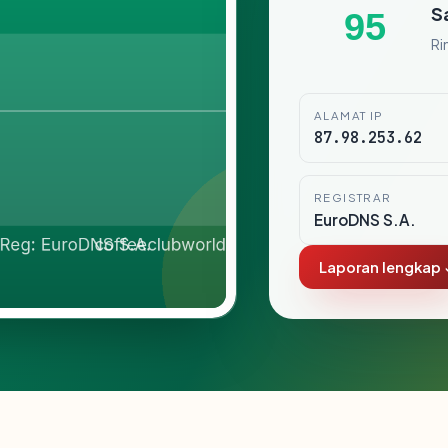
S
95
Ri
ALAMAT IP
87.98.253.62
REGISTRAR
EuroDNS S.A.
Laporan lengkap 