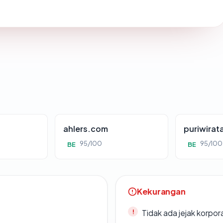
ahlers.com
puriwirat
95/100
95/100
BE
BE
Kekurangan
Tidak ada jejak korpora