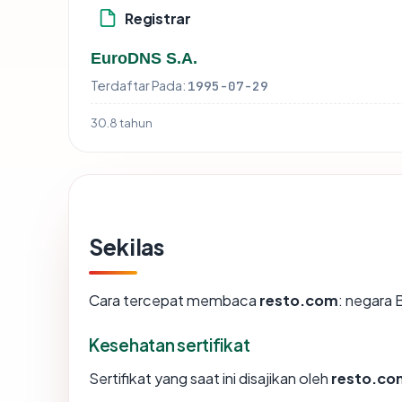
Registrar
EuroDNS S.A.
Terdaftar Pada:
1995-07-29
30.8 tahun
Sekilas
Cara tercepat membaca
resto.com
: negara 
Kesehatan sertifikat
Sertifikat yang saat ini disajikan oleh
resto.co