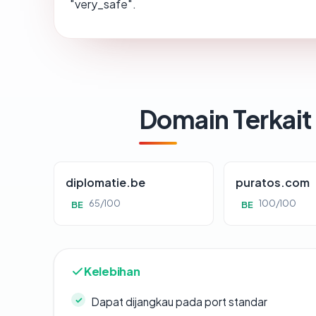
"very_safe".
Domain Terkait
diplomatie.be
puratos.com
65/100
100/100
BE
BE
Kelebihan
Dapat dijangkau pada port standar