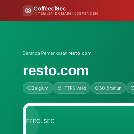
CoffeeclSec
INTELIJEN DOMAIN INDEPENDEN
Beranda
›
Pemeriksaan
›
resto.com
resto.com
Belgium
HTTPS Valid
30.8 tahun