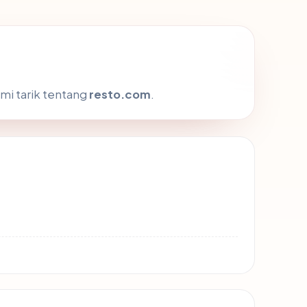
mi tarik tentang
resto.com
.