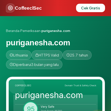
CoffeeclSec
Cek Gratis
Beranda
›
Pemeriksaan
›
puriganesha.com
puriganesha.com
Lithuania
HTTPS Valid
25.7 tahun
Diperbarui
3 bulan yang lalu