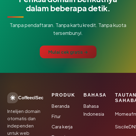
dalam beberapa detik.
Tanpa pendaftaran. Tanpa kartu kredit. Tanpa kuota
tersembunyi.
Mulai cek gratis →
PRODUK
BAHASA
TAUTA
CoffeeclSec
SAHAB
Beranda
Bahasa
Intelijen domain
Indonesia
Momeafm
Fitur
otomatis dan
independen
Cara kerja
SiscileDN
untuk web