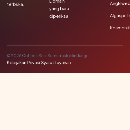
Domain
Angklwe
terbuka.
yang baru
AlgaspriT
diperiksa
Kosmonit
© 2026 CoffeeclSec. Semua hak dilindungi.
Kebijakan Privasi
·
Syarat Layanan