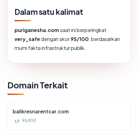
Dalam satu kalimat
puriganesha.com
saat ini berperingkat
very_safe
dengan skor
95/100
, berdasarkan
murni fakta infrastruktur publik.
Domain Terkait
balikresnarentcar.com
95/100
LT