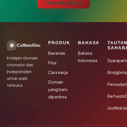
Mulai cek gratis →
PRODUK
BAHASA
TAUTA
CoffeeclSec
SAHAB
Beranda
Bahasa
Intelijen domain
Indonesia
SuaraparV
Fitur
otomatis dan
independen
Cara kerja
Bridgbms
untuk web
Domain
Persadar
terbuka.
yang baru
Refreshi
diperiksa
GolflinkVe