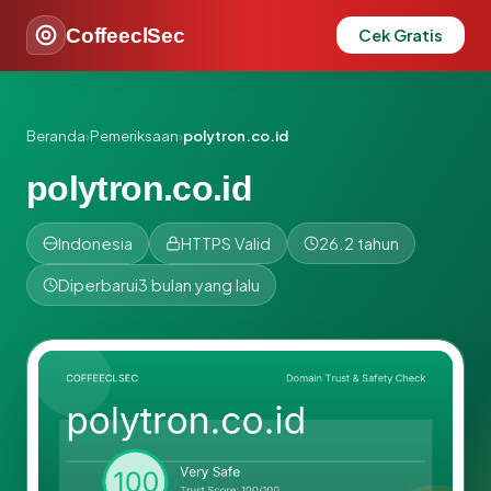
CoffeeclSec
Cek Gratis
Beranda
›
Pemeriksaan
›
polytron.co.id
polytron.co.id
Indonesia
HTTPS Valid
26.2 tahun
Diperbarui
3 bulan yang lalu