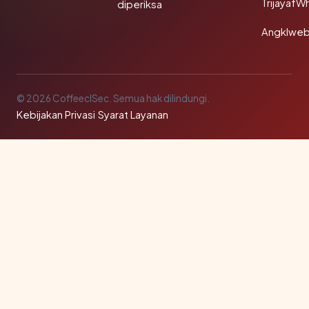
TrijayafW
diperiksa
Angklwe
© 2026 CoffeeclSec. Semua hak dilindungi.
Kebijakan Privasi
·
Syarat Layanan