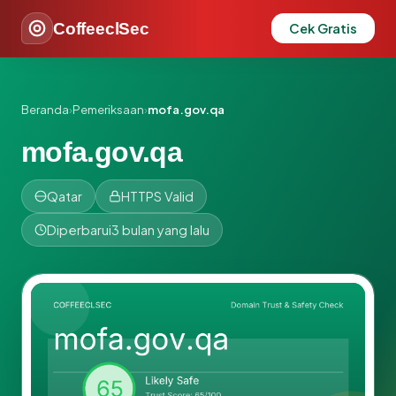
CoffeeclSec
Cek Gratis
Beranda
›
Pemeriksaan
›
mofa.gov.qa
mofa.gov.qa
Qatar
HTTPS Valid
Diperbarui
3 bulan yang lalu