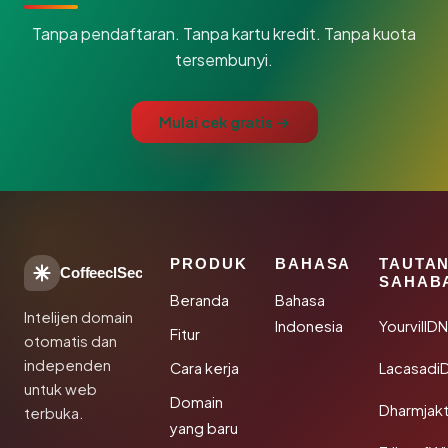
Tanpa pendaftaran. Tanpa kartu kredit. Tanpa kuota
tersembunyi.
Mulai cek gratis →
PRODUK
BAHASA
TAUTA
CoffeeclSec
SAHAB
Beranda
Bahasa
Intelijen domain
Indonesia
YourvillD
Fitur
otomatis dan
independen
Cara kerja
Lacasadi
untuk web
Domain
Dharmjak
terbuka.
yang baru