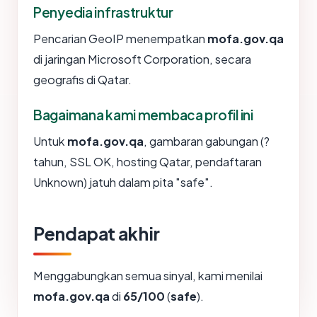
Penyedia infrastruktur
Pencarian GeoIP menempatkan
mofa.gov.qa
di jaringan Microsoft Corporation, secara
geografis di Qatar.
Bagaimana kami membaca profil ini
Untuk
mofa.gov.qa
, gambaran gabungan (?
tahun, SSL OK, hosting Qatar, pendaftaran
Unknown) jatuh dalam pita "safe".
Pendapat akhir
Menggabungkan semua sinyal, kami menilai
mofa.gov.qa
di
65/100
(
safe
).