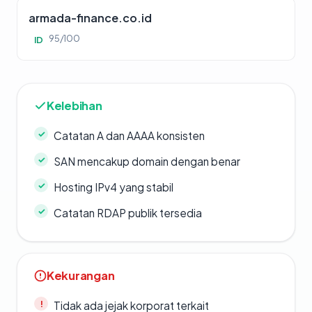
armada-finance.co.id
95/100
ID
Kelebihan
Catatan A dan AAAA konsisten
SAN mencakup domain dengan benar
Hosting IPv4 yang stabil
Catatan RDAP publik tersedia
Kekurangan
Tidak ada jejak korporat terkait