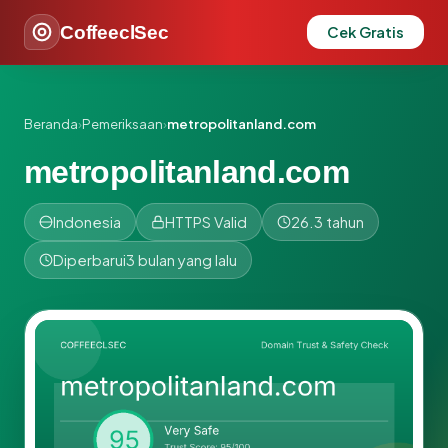
CoffeeclSec
Cek Gratis
Beranda
›
Pemeriksaan
›
metropolitanland.com
metropolitanland.com
Indonesia
HTTPS Valid
26.3 tahun
Diperbarui
3 bulan yang lalu