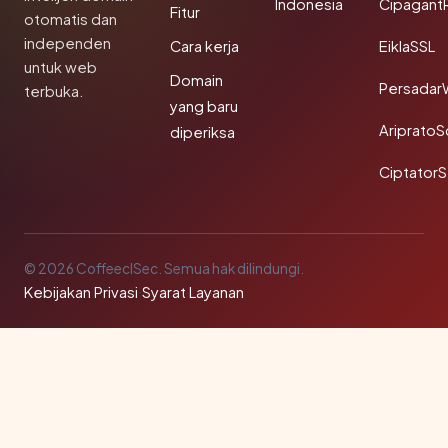
Indonesia
Cipagant
Fitur
otomatis dan
independen
Cara kerja
EiklaSSL
untuk web
Domain
Persadar
terbuka.
yang baru
Ariprato
diperiksa
Ciptator
© 2026 CoffeeclSec. Semua hak dilindungi.
Kebijakan Privasi
·
Syarat Layanan