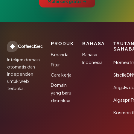
Mulai cek gratis →
PRODUK
BAHASA
TAUTA
CoffeeclSec
SAHAB
Beranda
Bahasa
Intelijen domain
Indonesia
Momeafm
Fitur
otomatis dan
independen
Cara kerja
SiscileDN
untuk web
Domain
Angklwe
terbuka.
yang baru
AlgaspriT
diperiksa
Kosmonit