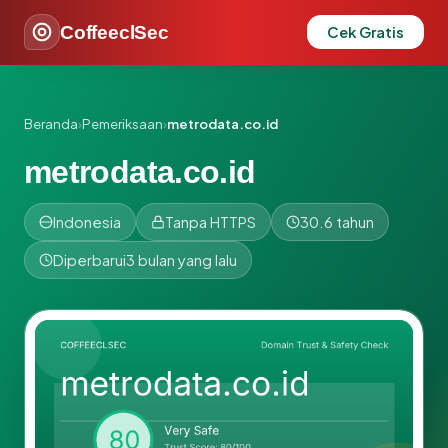
CoffeeclSec
Cek Gratis
Beranda
›
Pemeriksaan
›
metrodata.co.id
metrodata.co.id
Indonesia
Tanpa HTTPS
30.6 tahun
Diperbarui
3 bulan yang lalu