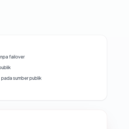
npa failover
publik
s pada sumber publik