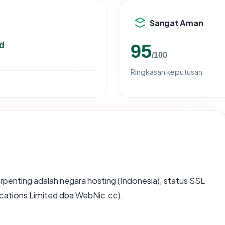
Sangat Aman
d
95
/100
Ringkasan keputusan
 terpenting adalah negara hosting (Indonesia), status SSL
ations Limited dba WebNic.cc).