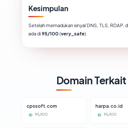
Kesimpulan
Setelah memadukan sinyal DNS, TLS, RDAP, d
ada di
95/100
(
very_safe
).
Domain Terkait
cpssoft.com
harpa.co.id
95/100
95/100
ID
ID