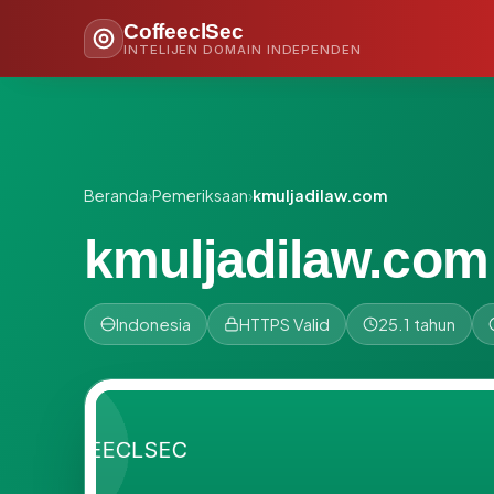
CoffeeclSec
INTELIJEN DOMAIN INDEPENDEN
Beranda
›
Pemeriksaan
›
kmuljadilaw.com
kmuljadilaw.com
Indonesia
HTTPS Valid
25.1 tahun