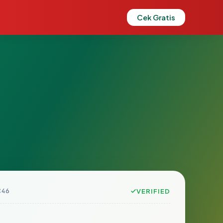
Cek Gratis
C46
VERIFIED