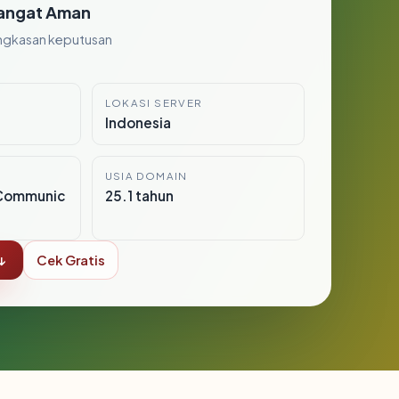
angat Aman
ngkasan keputusan
LOKASI SERVER
1
Indonesia
USIA DOMAIN
Communic
25.1 tahun
↓
Cek Gratis