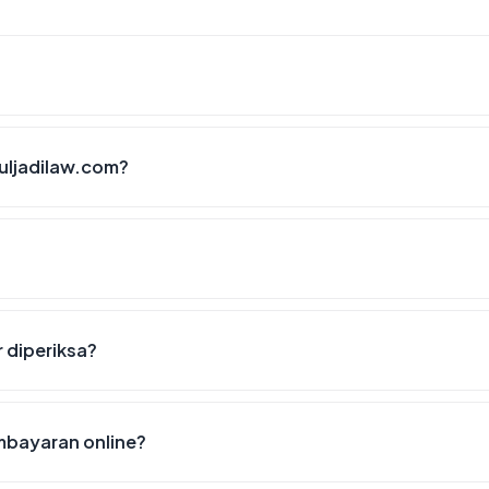
uljadilaw.com?
r diperiksa?
mbayaran online?