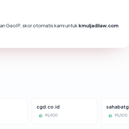
an GeoIP, skor otomatis kami untuk
kmuljadilaw.com
cgd.co.id
sahabatg
95/100
95/100
ID
ID